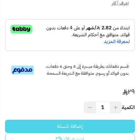
اعرف أكثر
📦
محتويات المنتج:
دايمر لمبة أسود بيانو بقدرة 500 واط
قاعدة تثبيت وتعليمات التركيب
📍
الاستخدام المثالي:
مثالي لغرف النوم، صالات الجلوس، المطاعم أو الأماكن التي تحتاج
إضاءة ناعمة قابلة للتعديل.
💡
نصيحة احترافية:
احرص على اختيار لمبات LED أو هالوجين قابلة للتعتيم للحصول على
أفضل أداء مع هذا النوع من الدايمر.
قسم دفعاتك بطريقة ميسرة إلى 4 وحتى 6 دفعات،
بدون فوائد أو رسوم. متوافقة مع الشريعة السمحة
٢٩
الكمية
إضافة للسلة
اشتري الآن