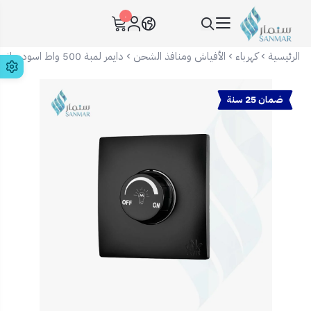
٠
سنمار Sanmar
الرئيسية
كهرباء
الأفياش ومنافذ الشحن
دايمر لمبة 500 واط اسود بيانو 7x7
ضمان 25 سنة