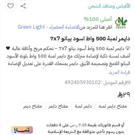
الأفياش ومنافذ الشحن
أصلي 100%
الاضاءة الخضراء - Green Light
انقر هنا للمزيد من
دايمر لمبة 500 واط اسود بيانو 7x7
💡
دايمر لمبة 500 واط أسود بيانو 7x7 – تحكم مريح وأناقة عالية 🖤
أضف لمسة ذكية لإضاءة منزلك مع
دايمر لمبة 500 واط
بلونه الأسود
البيانو اللامع وتصميمه الأنيق. دايمر يمنحك القدرة على تعديل الإضاءة
حسب مزاجك واحتياجاتك، لخلق أجواء مثالية في أي وقت.
قراءة المزيد
رقم الموديل :
492405930102
✨
المميزات:
٢٩
🖤 تصميم فاخر بلون أسود بيانو يناسب ديكورات المنازل
والمكاتب الحديثة.
مفتاح دايمر لمبه
دايمر لمبة
مفتاح دايمر
مفتاح ديمر
💡 قدرة تحكم حتى 500 واط – مثالي للمبات القابلة للتعتيم.
🔄 قرص دوّار لتحكم سهل وسلس في شدة الإضاءة.
📏 مقاس قياسي 7x7 لتناسق مثالي مع مفاتيح الإنارة الأخرى.
أو قسم فاتورتك بقيمة
7.25 ر.س
على
4
دفعات
⚙️ خامات عالية الجودة لضمان أداء مستقر وعمر أطول.
بدون رسوم تأخير، متوافقة مع الشريعة الإسلامية