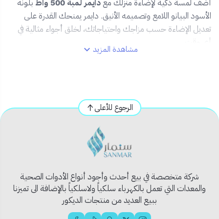
أضف لمسة ذكية لإضاءة منزلك مع
دايمر لمبة 500 واط
بلونه
الأسود البيانو اللامع وتصميمه الأنيق. دايمر يمنحك القدرة على
تعديل الإضاءة حسب مزاجك واحتياجاتك، لخلق أجواء مثالية في
أي وقت.
مشاهدة المزيد
✨
المميزات:
🖤 تصميم فاخر بلون أسود بيانو يناسب ديكورات المنازل
والمكاتب الحديثة.
الرجوع للأعلى
💡 قدرة تحكم حتى 500 واط – مثالي للمبات القابلة
للتعتيم.
🔄 قرص دوّار لتحكم سهل وسلس في شدة الإضاءة.
📏 مقاس قياسي 7x7 لتناسق مثالي مع مفاتيح الإنارة
الأخرى.
⚙️ خامات عالية الجودة لضمان أداء مستقر وعمر أطول.
شركة متخصصة في بيع أحدث وأجود أنواع الأدوات الصحية
والمعدات التي تعمل بالكهرباء سلكياً ولاسلكياً بالإضافة الى تميزنا
📦
محتويات المنتج:
ببيع العديد من منتجات الديكور
دايمر لمبة أسود بيانو بقدرة 500 واط