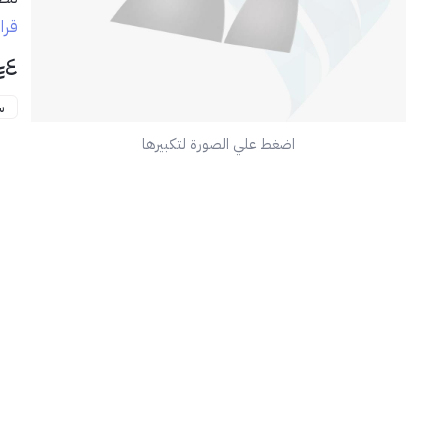
✅
قرا
٤
س
اضغط علي الصورة لتكبيرها
📦
🧰
💡
قم 