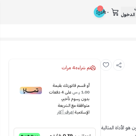
ك
٠
٠
الدخول
تم شراءه
4
مرات
أو قسم فاتورتك بقيمة
1.00 ر.س
على
4
دفعات
بدون رسوم تأخير،
متوافقة مع الشريعة
الإسلامية
اعرف أكثر
ن
هو الأداة المثالية
.