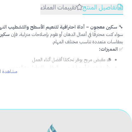
تفاصيل المنتج
تقييمات العملاء
🔧
سكين معجون – أداة احترافية لتنعيم الأسطح والتشطيب النها
سواء كنت محترفًا في أعمال الدهان أو تقوم بإصلاحات منزلية، فإن
سكين
بمقاسات متعددة تناسب مختلف المهام.
✅
المميزات:
🪵 مقبض مريح يوفر تحكمًا أفضل أثناء العمل
🔪 شفرة مرنة أو صلبة حسب المقاس للتعامل مع المعجون بسه
مشاهدة ال
🧱 مثالي لملء الفجوات والفراغات في الجدران
🖌️ يسهل توزيع المعجون بالتساوي لتشطيب احترافي
🔁 قابل لإعادة الاستخدام وسهل التنظيف
📦
محتويات المنتج:
1 × سكين معجون (حسب المقاس المطلوب)
🧰
الاستخدام المثالي: