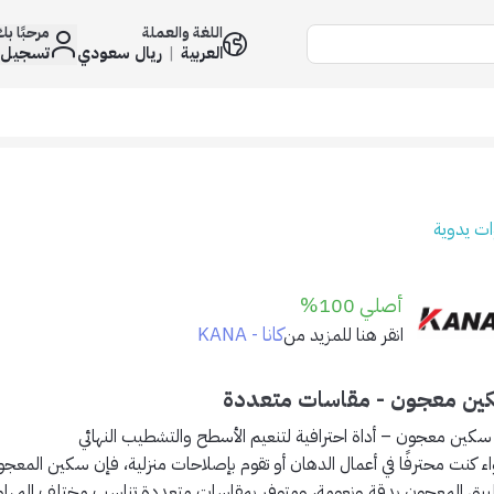
اللغة والعملة
مرحبًا ب
العربية
|
ريال سعودي
تسجيل 
ات يدوية
أصلي 100%
كانا - KANA
انقر هنا للمزيد من
ين معجون - مقاسات متعددة
سكين معجون – أداة احترافية لتنعيم الأسطح والتشطيب النهائي
ء كنت محترفًا في أعمال الدهان أو تقوم بإصلاحات منزلية، فإن
سكين المعجو
بيق المعجون بدقة ونعومة، ومتوفر بمقاسات متعددة تناسب مختلف المهام