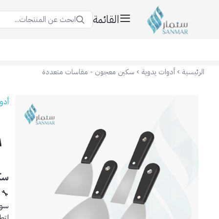
القائمة
ابحث عن المنتجات...
سنمار Sanmar
الرئيسية
أدوات يدوية
سكين معجون - مقاسات متعددة
أدو
سك
🔧
سوا
لتط