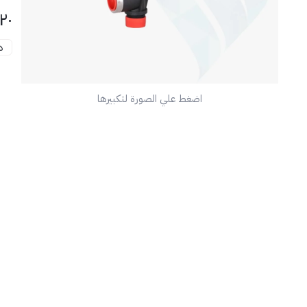
١٢٠
د
📦
اضغط علي الصورة لتكبيرها
🔧
💡
ينص
عمر