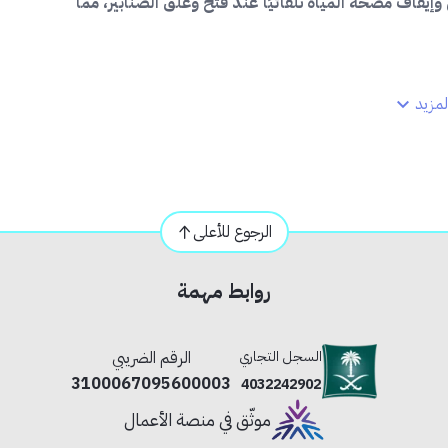
وإيقاف مضخة المياه تلقائيًا عند فتح وغلق الصنابير، مما
مزيد
الرجوع للأعلى
روابط مهمة
السجل التجاري
الرقم الضريبي
3100067095600003
4032242902
موثّق في منصة الأعمال