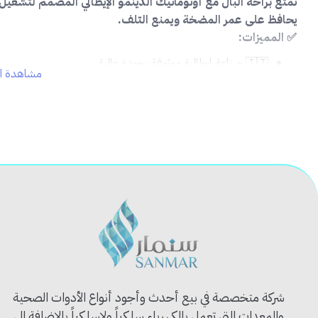
تمتع براحة البال مع أوتوماتيك الدينمو الإيطالي المصمم لتشغيل 
يحافظ على عمر المضخة ويمنع التلف.
✅ المميزات:
🇮🇹 صناعة إيطالية موثوقة بجودة عالية
مشاهدة ال
⚙️ تحكم أوتوماتيكي كامل بتشغيل المضخة
💧 يحمي المضخة من الجفاف وانخفاض ضغط المياه
🔒 صمام أمان مدمج لمنع الضغط الزائد
🛠️ تركيب سهل وعملي على مختلف أنواع الدينمو
📦
محتويات المنتج:
وحدة أوتوماتيك التحكم
صمامات مدمجة
كتيب تعليمات التركيب والاستخدام
🔧
الاستخدام المثالي:
المضخات المنزلية
خزانات المياه
شركة متخصصة في بيع أحدث وأجود أنواع الأدوات الصحية
أنظمة الري والتحكم بالمياه
والمعدات التي تعمل بالكهرباء سلكياً ولاسلكياً بالإضافة الى