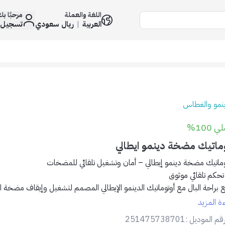
اللغة والعملة
مرحبًا ب
العربية
|
ريال سعودي
تسجيل 
ينمو والغطاس
 100%
وماتيك مضخة دينمو ايطالي
وماتيك مضخة دينمو إيطالي – أمان وتشغيل تلقائي للمضخات
تحكم تلقائي موثوق
ع براحة البال مع أوتوماتيك الدينمو الإيطالي المصمم لتشغيل وإيقاف مضخة المي
 وغلق الصنابير، مما يحافظ على عمر المضخة ويمنع التلف.
ءة المزيد
لمميزات:
قم الموديل :
251475738701