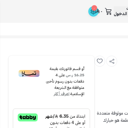
ك
٠
٠
الدخول
أو قسم فاتورتك بقيمة
16.25 ر.س
على
4
دفعات بدون رسوم تأخير،
متوافقة مع الشريعة
الإسلامية
اعرف أكثر
على أدوات موثوقة متعددة
 في طقم واحد! طقم الحبوب اليدوي الأوتوماتيكي المكوّن من 12 قطعة هو خيارك