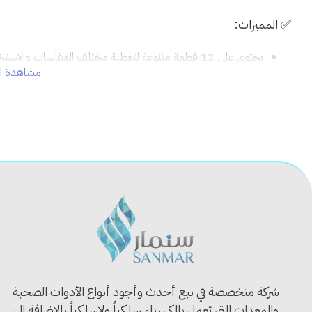
✅ المميزات:
يحتوي على 12 قطعة متنوعة لتغطية مختلف المقاسات والاستخدامات.
مشاهدة ال
تصميم أوتوماتيكي لتثبيت وفك سريع بدون مجهود.
مقابض مريحة مانعة للانزلاق.
مصنوع من مواد متينة مقاومة للتآكل والصدأ.
مناسب للاستخدام المنزلي والصناعي وورش العمل.
📦 محتويات الطقم:
1 يد رئيسية أوتوماتيكية.
11 رأس حبوب بأحجام مختلفة (مربعة، سداسية، نجمة...).
💡 الاستخدام المثالي:
مثالي لأعمال الصيانة، فك وربط البراغي، التجميعات السريعة، وتركيب الأثا
شركة متخصصة في بيع أحدث وأجود أنواع الأدوات الصحية
🛠️ نصيحة احترافية:
والمعدات التي تعمل بالكهرباء سلكياً ولاسلكياً بالإضافة الى