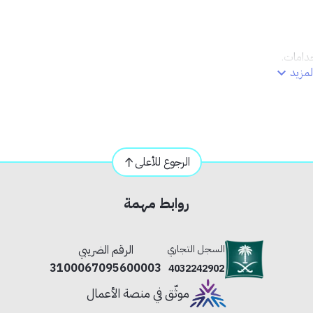
مزيد
الرجوع للأعلى
روابط مهمة
السجل التجاري
الرقم الضريبي
ث.
3100067095600003
4032242902
موثّق في منصة الأعمال