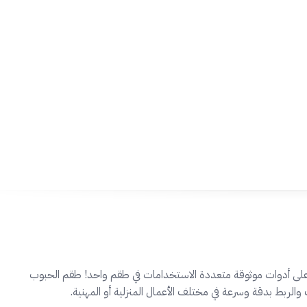
افي لكل مهمةاحصل على أدوات موثوقة متعددة الاستخدامات في طقم واحد! طقم الحبوب