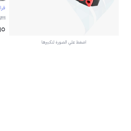
قرا
✅ ا
ر
٦٥
اضغط علي الصورة لتكبيرها
📦 
💡 
مثا
🛠️
لإط
الم