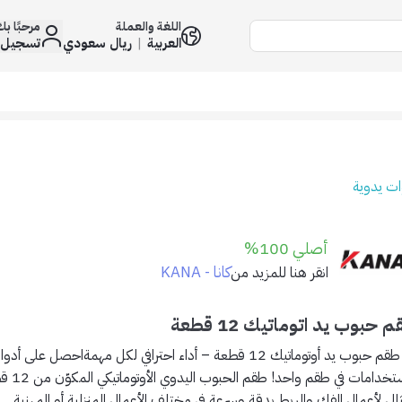
اللغة والعملة
مرحبًا ب
العربية
|
ريال سعودي
تسجيل 
ات يدوية
أصلي 100%
كانا - KANA
انقر هنا للمزيد من
 حبوب يد اتوماتيك 12 قطعة
🧰 طقم حبوب يد أوتوماتيك 12 قطعة – أداء احترافي لكل مهمةاحصل 
الاستخدامات
ثالي لأعمال الفك والربط بدقة وسرعة في مختلف الأعمال المنزلية أو المهنية.