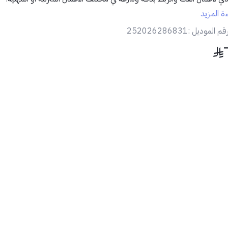
ءة المزيد
لمميزات:
قم الموديل :
252026286831
يحتوي على 12 قطعة متنوعة لتغطية مختلف المقاسات والاستخدامات.
تصميم أوتوماتيكي لتثبيت وفك سريع بدون مجهود.
مقابض مريحة مانعة للانزلاق.
مصنوع من مواد متينة مقاومة للتآكل والصدأ.
مناسب للاستخدام المنزلي والصناعي وورش العمل.
محتويات الطقم:
1 يد رئيسية أوتوماتيكية.
11 رأس حبوب بأحجام مختلفة (مربعة، سداسية، نجمة...).
الاستخدام المثالي:
لي لأعمال الصيانة، فك وربط البراغي، التجميعات السريعة، وتركيب الأثاث.
 نصيحة احترافية:
الة عمر الاستخدام، يُفضّل تنظيف الرؤوس بعد كل استخدام وتخزينها في مكا
خصصة.