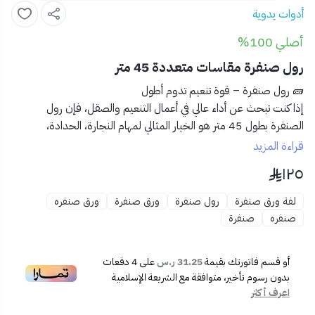
أدوات يدوية
أصلي 100%
رول صنفرة مقاسات متعددة 45 متر
🧱
رول صنفرة – قوة تنعيم تدوم أطول
إذا كنت تبحث عن أداء عالي في أعمال التنعيم والصقل، فإن
رول
الصنفرة بطول 45 متر
هو الخيار المثالي لمهام النجارة، الحدادة،
والدهانات. مرن، عملي، وقابل للقص حسب الحاجة!
قراءة المزيد
١٢٥
✅
المميزات:
🪵
سطح صنفرة عالي الجودة
لتنعيم الأخشاب والمعادن
لفة ورق صنفرة
رول صنفرة
ورق صنفرة
ورق صنفره
والبلاستيك
صنفره
صنفرة
✂️
قابل للقص حسب المقاس المطلوب
لتناسب أي أداة أو
سطح
أو قسم فاتورتك بقيمة
31.25 ر.س
على
4
دفعات
📏
طول 45 متر
يمنحك استخدام طويل الأمد وتوفير اقتصادي
بدون رسوم تأخير، متوافقة مع الشريعة الإسلامية
🌀
صنفرة قوية ومتجانسة
تزيل الطبقات بسلاسة وفعالية
اعرف أكثر
🧰
متوفر بمقاسات متعددة
لتناسب كافة درجات النعومة