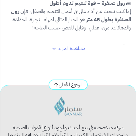
🧱
رول صنفرة – قوة تنعيم تدوم أطول
إذا كنت تبحث عن أداء عالي في أعمال التنعيم والصقل، فإن
رول
الصنفرة بطول 45 متر
هو الخيار المثالي لمهام النجارة، الحدادة،
والدهانات. مرن، عملي، وقابل للقص حسب الحاجة!
✅
المميزات:
مشاهدة المزيد
🪵
سطح صنفرة عالي الجودة
لتنعيم الأخشاب والمعادن
والبلاستيك
✂️
قابل للقص حسب المقاس المطلوب
لتناسب أي
أداة أو سطح
الرجوع للأعلى
📏
طول 45 متر
يمنحك استخدام طويل الأمد وتوفير
اقتصادي
🌀
صنفرة قوية ومتجانسة
تزيل الطبقات بسلاسة
وفعالية
🧰
متوفر بمقاسات متعددة
لتناسب كافة درجات النعومة
شركة متخصصة في بيع أحدث وأجود أنواع الأدوات الصحية
المطلوبة
والمعدات التي تعمل بالكهرباء سلكياً ولاسلكياً بالإضافة الى تميزنا