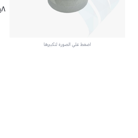
٨
🧰 
منا
اضغط علي الصورة لتكبيرها
عالي
⚠️ 
تأك