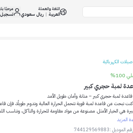
اللغة والعملة
مرحبًا ب
العربية
|
ريال سعودي
تسجيل 
وصيلات الكهربائية
 100%
عدة لمبة حجري كبير
قاعدة لمبة حجري كبير – متانة وأمان طويل الأمد
 كنت تبحث عن قاعدة لمبة قوية تتحمل الحرارة العالية وتدوم طويلًا، فإن
قاعد
يرة
هي الخيار الأمثل. مصنوعة من مواد مقاومة للحرارة والتآكل، وتناسب ال
 (E27).
ءة المزيد
✅ المميزات:🧱
مصنوعة من السيراميك المقاوم للحرارة العالية
.
قم الموديل :
744129569883