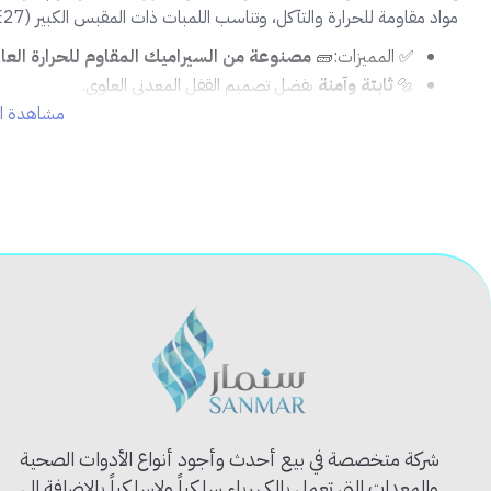
مواد مقاومة للحرارة والتآكل، وتناسب اللمبات ذات المقبس الكبير (E27).
✅ المميزات:🧱
مصنوعة من السيراميك المقاوم للحرارة العال
🔩
ثابتة وآمنة
بفضل تصميم القفل المعدني العلوي.
💡
متوافقة مع اللمبات الكبيرة
E27.
مشاهدة ال
🛠️
سهلة التركيب
في الأسقف أو الجدران.
🔌 مناسبة للإنارة الداخلية والخارجية.
🧰 الاستخدام المثالي:
مناسبة للورش، المخازن، الأسطح، المزارع، الإضاءات الصناعية أو أي مكان
⚠️ نصيحة احترافية:
تأكد من تثبيت القاعدة جيدًا وتوصيل الأسلاك بشكل صحيح لتفادي أي تم
شركة متخصصة في بيع أحدث وأجود أنواع الأدوات الصحية
والمعدات التي تعمل بالكهرباء سلكياً ولاسلكياً بالإضافة الى