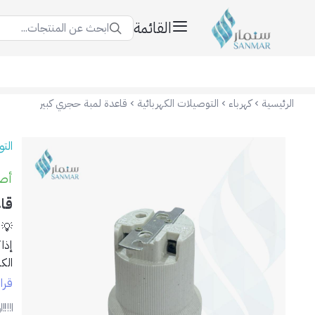
القائمة
ابحث عن المنتجات...
سنمار Sanmar
الرئيسية
كهرباء
التوصيلات الكهربائية
قاعدة لمبة حجري كبير
الت
أصلي
قا
💡 
إذا
الكب
الكبير
قرا
ر