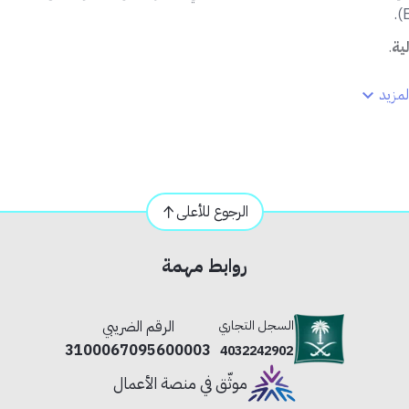
ية
.
مزيد
الرجوع للأعلى
 يتطلب إنارة قوية بثبات عالي.
روابط مهمة
اس كهربائي.
السجل التجاري
الرقم الضريبي
3100067095600003
4032242902
موثّق في منصة الأعمال