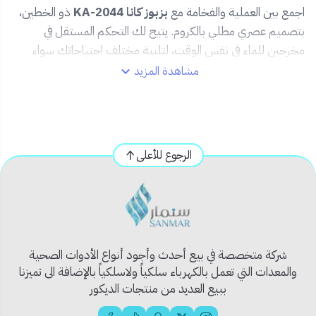
اجمع بين العملية والفخامة مع
بزبوز كانا KA-2044
ذو الخطين،
بتصميم عصري مطلي بالكروم. يتيح لك التحكم المستقل في
مخرجين للماء في نفس الوقت، لتلبية مختلف احتياجاتك سواء
داخل المنزل أو في الأماكن الخارجية.
مشاهدة المزيد
✅ المميزات:🌀
مخارج مزدوجة
(2 خط) للتحكم المنفصل
في تدفق الماء.
🧱
تصنيع عالي الجودة
من النحاس المطلي بالكروم
الرجوع للأعلى
لمتانة ولمعان طويل الأمد.
💧
تحكم دقيق في كل خط
باستخدام مفاتيح منفصلة.
🛠️
مقاس 1/2 بوصة قياسي
– سهل التثبيت على معظم
نقاط الماء.
🔧
تصميم عملي
مناسب للغسالات، الشطافات، أو
شركة متخصصة في بيع أحدث وأجود أنواع الأدوات الصحية
المغاسل المتعددة الاستخدام.
والمعدات التي تعمل بالكهرباء سلكياً ولاسلكياً بالإضافة الى تميزنا
ببيع العديد من منتجات الديكور
📦 محتويات المنتج: