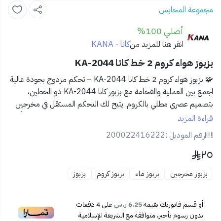
مجموعة المحابس
أصلي 100%
كانا - KANA
انقر هنا للمزيد من
بزبوز هواء كروم 2 خط كانا KA-2044
🧩 بزبوز هواء كروم 2 خط كانا KA-2044 – تحكم مزدوج بجودة عالية
اجمع بين العملية والفخامة مع
بزبوز كانا KA-2044
ذو الخطين،
بتصميم عصري مطلي بالكروم. يتيح لك التحكم المستقل في مخرجين
للماء في نفس الوقت، لتلبية مختلف احتياجاتك سواء داخل المنزل أو في
قراءة المزيد
الأماكن الخارجية.
رقم الموديل :
200022416222
٢٥
✅ المميزات:🌀
مخارج مزدوجة
(2 خط) للتحكم المنفصل في
تدفق الماء.
بزبوز مخرجين
بزبوز ماء
بزبوز كروم
بزبوز
🧱
تصنيع عالي الجودة
من النحاس المطلي بالكروم لمتانة
ولمعان طويل الأمد.
💧
تحكم دقيق في كل خط
باستخدام مفاتيح منفصلة.
أو قسم فاتورتك بقيمة
6.25 ر.س
على
4
دفعات
🛠️
مقاس 1/2 بوصة قياسي
– سهل التثبيت على معظم نقاط
بدون رسوم تأخير، متوافقة مع الشريعة الإسلامية