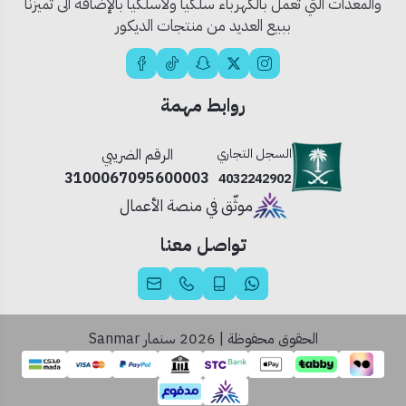
والمعدات التي تعمل بالكهرباء سلكياً ولاسلكياً بالإضافة الى تميزنا
🧰
الاستخدام المثالي:
ببيع العديد من منتجات الديكور
غرف النوم – الممرات – المكاتب – المطابخ
💡
نصيحة احترافية:
استخدم الإضاءة البيضاء في بيئات العمل أو الدراسة، والإضاءة
روابط مهمة
الصفراء لخلق أجواء مريحة في غرف المعيشة أو النوم.
السجل التجاري
الرقم الضريبي
3100067095600003
4032242902
موثّق في منصة الأعمال
تواصل معنا
الحقوق محفوظة | 2026
سنمار Sanmar