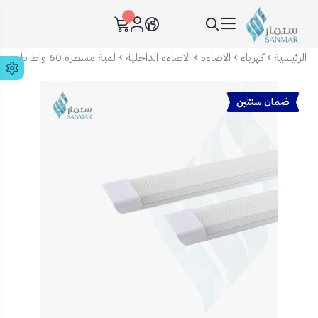
٠
سنمار Sanmar
الرئيسية
كهرباء
الاضاءة
الاضاءة الداخلية
لمبة مسطرة 60 واط طويل ابيض/اصفر همر
ضمان سنتين