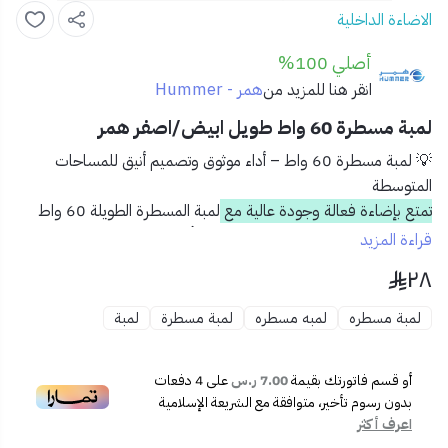
الاضاءة الداخلية
أصلي 100%
همر - Hummer
انقر هنا للمزيد من
لمبة مسطرة 60 واط طويل ابيض/اصفر همر
💡
لمبة مسطرة 60 واط – أداء موثوق وتصميم أنيق للمساحات
المتوسطة
تمتع بإضاءة فعالة وجودة عالية مع
لمبة المسطرة الطويلة 60 واط
من همر
، مثالية للمساحات المتوسطة وتأتي بلونين مريحين للعين:
قراءة المزيد
أبيض بارد أو أصفر دافئ حسب اختيارك.
٢٨
✅
المميزات:
💡 قدرة 60 واط لإضاءة متوسطة بتوزيع متناسق
لمبة مسطره
لمبه مسطره
لمبة مسطرة
لمبة
🌈 متوفرة بلونين: أبيض/أصفر لتناسب جميع الاستخدامات
📏 تصميم مسطح وأنيق يندمج بسلاسة مع الأسقف
أو قسم فاتورتك بقيمة
7.00 ر.س
على
4
دفعات
🔧 سهلة التركيب على الحائط أو السقف
بدون رسوم تأخير، متوافقة مع الشريعة الإسلامية
♻️ استهلاك منخفض للكهرباء مع عمر افتراضي طويل
اعرف أكثر
📦
محتويات المنتج: