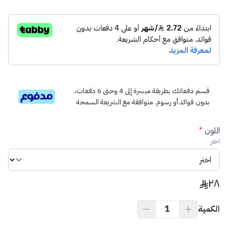
1 × لمبة مسطرة 60 واط
2 × قواعد تثبيت
🧰
الاستخدام المثالي:
غرف النوم – الممرات – المكاتب – المطابخ
💡
نصيحة احترافية:
استخدم الإضاءة البيضاء في بيئات العمل أو الدراسة، والإضاءة الصفراء
لخلق أجواء مريحة في غرف المعيشة أو النوم.
قسم دفعاتك بطريقة ميسرة إلى 4 وحتى 6 دفعات،
بدون فوائد أو رسوم. متوافقة مع الشريعة السمحة
اللون
*
اختر
٢٨
الكمية