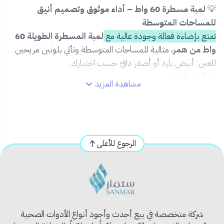
💡
لمبة مسطرة 60 واط – أداء موثوق وتصميم أنيق
للمساحات المتوسطة
تمتع بإضاءة فعالة وجودة عالية مع
لمبة المسطرة الطويلة 60
واط من همر
، مثالية للمساحات المتوسطة وتأتي بلونين مريحين
للعين: أبيض بارد أو أصفر دافئ حسب اختيارك.
✅
المميزات:
مشاهدة المزيد
💡 قدرة 60 واط لإضاءة متوسطة بتوزيع متناسق
🌈 متوفرة بلونين: أبيض/أصفر لتناسب جميع
الاستخدامات
📏 تصميم مسطح وأنيق يندمج بسلاسة مع الأسقف
الرجوع للأعلى
🔧 سهلة التركيب على الحائط أو السقف
♻️ استهلاك منخفض للكهرباء مع عمر افتراضي طويل
📦
محتويات المنتج:
1 × لمبة مسطرة 60 واط
2 × قواعد تثبيت
شركة متخصصة في بيع أحدث وأجود أنواع الأدوات الصحية