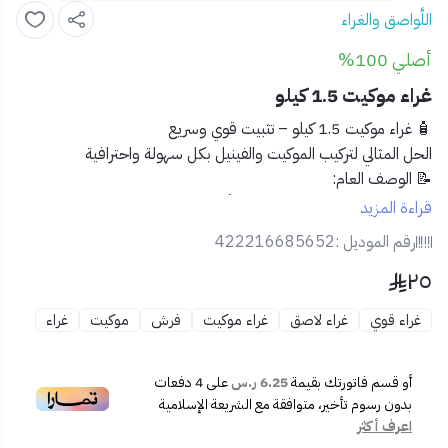
اللَّواصق والغراء
أصلي 100%
غراء موكيت 1.5 كيلو
🧴 غراء موكيت 1.5 كيلو – تثبيت قوي وسريع
الحل المثالي لتركيب الموكيت والفينيل بكل سهولة واحترافية
📝
الوصف العام:
احصل على تثبيت مثالي يدوم طويلاً مع
غراء الموكيت بوزن 1.5 كيلو
.
قراءة المزيد
تركيبة قوية وسريعة الجفاف مصممة خصيصًا لتثبيت الموكيت والفينيل
رقم الموديل :
422216685652
والمواد الأرضية الأخرى بثبات ومتانة، دون أن تترك رواسب مزعجة أو
٢٥
روائح نفاذة.
غراء قوي
غراء لاصق
غراء موكيت
فرش
موكيت
غراء
✅
المميزات:
🔩
قوة التصاق عالية
تضمن ثبات الموكيت دون انزلاق
⚡
يجف بسرعة
ليوفر الوقت والجهد أثناء التركيب
أو قسم فاتورتك بقيمة
6.25 ر.س
على
4
دفعات
🧪
تركيبة آمنة وخالية من المواد السامة
بدون رسوم تأخير، متوافقة مع الشريعة الإسلامية
اعرف أكثر
🧼
سهولة في التطبيق والتنظيف