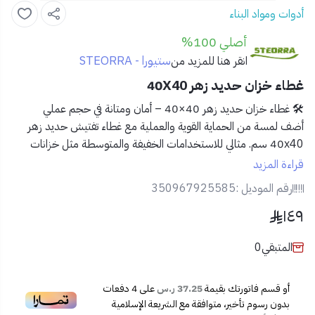
أدوات ومواد البناء
أصلي 100%
ستيورا - STEORRA
انقر هنا للمزيد من
غطاء خزان حديد زهر 40X40
🛠️ غطاء خزان حديد زهر 40×40 – أمان ومتانة في حجم عملي
أضف لمسة من الحماية القوية والعملية مع
غطاء تفتيش حديد زهر
40x40 سم
. مثالي للاستخدامات الخفيفة والمتوسطة مثل خزانات
المياه، غرف التفتيش الصغيرة، وفتحات الصرف في المنازل والمباني
قراءة المزيد
التجارية.
رقم الموديل :
350967925585
١٤٩
✅ المميزات:
🧱
مصنوع من حديد زهر عالي الجودة
مقاوم للصدأ والتآكل
المتبقي
0
🧲
تصميم ثقيل ومحكم الإغلاق
يمنع دخول الحشرات أو تسرب
الروائح
🔒 أمان عالي لتحمل الاستخدامات اليومية في الداخل والخارج
أو قسم فاتورتك بقيمة
37.25 ر.س
على
4
دفعات
🚶‍♂️
سطح مانع للانزلاق
للحماية في المناطق العامة أو الرطبة
بدون رسوم تأخير، متوافقة مع الشريعة الإسلامية