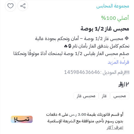
مجموعة المحابس
أصلي 100%
محبس غاز 1/2 بوصة
🔷 محبس غاز 1/2 بوصة – أمان وتحكم بجودة عالية
تحكم كامل بتدفق الغاز بأمان تام 🔒🔥
صمّم محبس الغاز بقياس 1/2 بوصة ليمنحك أداءً موثوقًا وتحكمًا
فائقًا في أنظمة الغاز، مع الالتزام الكامل بمعايير الأمان والسلامة. مثالي
قراءة المزيد
للمطابخ المنزلية، المطاعم، أو الاستخدامات الصناعية الخفيفة.
رقم الموديل :
145984636646
١٢
✅ المميزات:
🧯
صُنع من مواد مقاومة للحرارة والضغط
– يتحمل
محبس
غاز
محبس غاز
الاستخدام الطويل بأمان.
🔁
تصميم مقبض عملي
– لسهولة الفتح والإغلاق.
🧰
قياس عالمي 1/2 بوصة
– متوافق مع معظم تمديدات
أو قسم فاتورتك بقيمة
3.00 ر.س
على
4
دفعات
الغاز.
بدون رسوم تأخير، متوافقة مع الشريعة الإسلامية
اعرف أكثر
🛡️
صمام محكم الغلق
– يمنع أي تسريب لضمان أقصى درجات