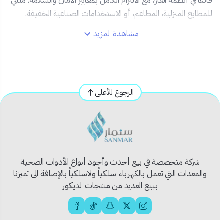
فائقًا في أنظمة الغاز، مع الالتزام الكامل بمعايير الأمان والسلامة. مثالي
للمطابخ المنزلية، المطاعم، أو الاستخدامات الصناعية الخفيفة.
مشاهدة المزيد
✅ المميزات:
🧯
صُنع من مواد مقاومة للحرارة والضغط
– يتحمل
الاستخدام الطويل بأمان.
🔁
تصميم مقبض عملي
– لسهولة الفتح والإغلاق.
الرجوع للأعلى
🧰
قياس عالمي 1/2 بوصة
– متوافق مع معظم
تمديدات الغاز.
🛡️
صمام محكم الغلق
– يمنع أي تسريب لضمان أقصى
درجات الأمان.
🔩
سهولة التركيب والفك
– مثالي للصيانة السريعة.
شركة متخصصة في بيع أحدث وأجود أنواع الأدوات الصحية
والمعدات التي تعمل بالكهرباء سلكياً ولاسلكياً بالإضافة الى تميزنا
📦 المحتويات:
ببيع العديد من منتجات الديكور
1 × محبس غاز 1/2 بوصة.
🧰 الاستخدام المثالي: