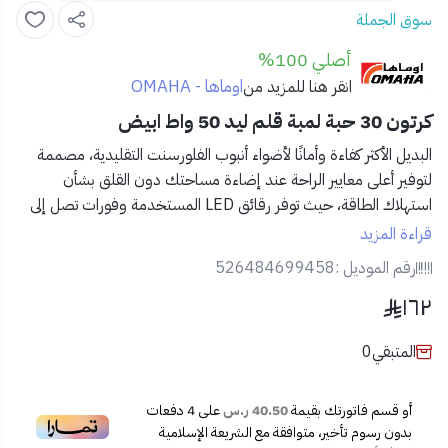
سوق الجملة
أصلي 100%
اوماها - OMAHA
انقر هنا للمزيد من
كرتون 30 حبة لمبة قلم ليد 50 واط ابيض
البديل الأكثر كفاءة وأمانًا لأضواء أنبوب الفلورسنت التقليدية، مصممة
لتوفير أعلى معايير الراحة عند إضاءة مساحتك دون القلق بشأن
استهلاك الطاقة، حيث توفر رقائق LED المستخدمة وفورات تصل إلى
60٪ على فاتورة الطاقة والإضاءة الساطعة وتمنح المكان متعة بجزء
قراءة المزيد
بسيط فقط من الطاقة المستخدمة.
رقم الموديل :
526484699458
١٦٢
- مثالي للاستخدام في المتجر أو المرآب أو الورشة أو المكتب أو الطابق
السفلي أو الداخلي أو الخارجي أو في أي مكان يتطلب إضاءة الأنبوب.
المتبقي
0
- سهولة وسرعة تركيب مصباح الأنبوب لا يتطلب العديد من الأدوات
أو قسم فاتورتك بقيمة
40.50 ر.س
على
4
دفعات
- 10 مرات أطول من العمر واستهلاك أقل للطاقة - لا يحتوي المنتج
بدون رسوم تأخير، متوافقة مع الشريعة الإسلامية