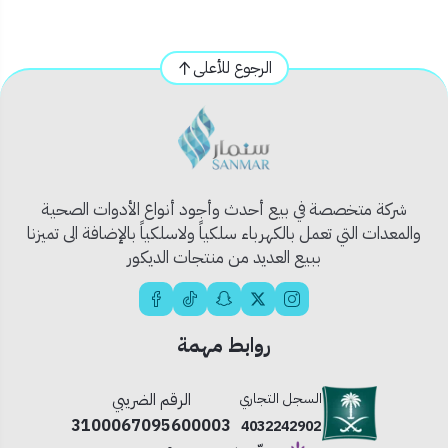
الأنبوب.
الرجوع للأعلى
- سهولة وسرعة تركيب مصباح الأنبوب لا يتطلب العديد من الأدوات
- 10 مرات أطول من العمر واستهلاك أقل للطاقة - لا يحتوي
المنتج الآمن على الزئبق ولا ينبعث منه الأشعة فوق البنفسجية. -
لا يسبب الحرارة في المنطقة المحيطة
شركة متخصصة في بيع أحدث وأجود أنواع الأدوات الصحية
والمعدات التي تعمل بالكهرباء سلكياً ولاسلكياً بالإضافة الى تميزنا
ببيع العديد من منتجات الديكور
روابط مهمة
السجل التجاري
الرقم الضريبي
3100067095600003
4032242902