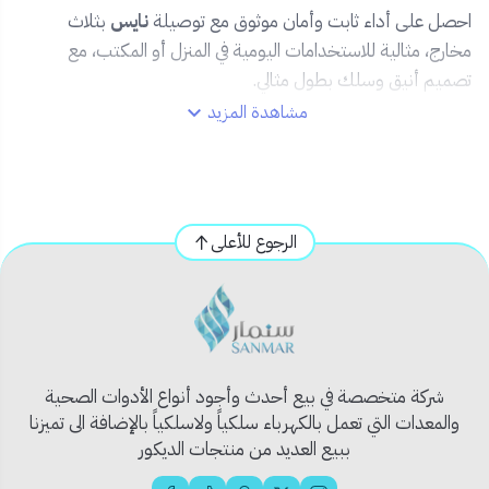
احصل على أداء ثابت وأمان موثوق مع توصيلة
نايس
بثلاث
مخارج، مثالية للاستخدامات اليومية في المنزل أو المكتب، مع
تصميم أنيق وسلك بطول مثالي.
مشاهدة المزيد
✅ المميزات:
🔌
3 مخارج كهربائية
لتوصيل الأجهزة الأساسية بكل
سهولة.
📏
طول 3 متر
يمنحك مرونة في التوصيل والتنقل داخل
الغرفة.
الرجوع للأعلى
🔒
نظام حماية من الحمل الزائد
لتفادي أي أعطال
كهربائية.
💡
مفتاح تشغيل رئيسي بإضاءة
للتحكم الكامل بالطاقة.
🧱
هيكل متين مقاوم للحرارة
لضمان الاستخدام الآمن
والطويل.
شركة متخصصة في بيع أحدث وأجود أنواع الأدوات الصحية
🧰 مثالية لـ:
والمعدات التي تعمل بالكهرباء سلكياً ولاسلكياً بالإضافة الى تميزنا
ببيع العديد من منتجات الديكور
المكاتب، غرف النوم، شحن الأجهزة الذكية، تشغيل الشاشات، أجهزة