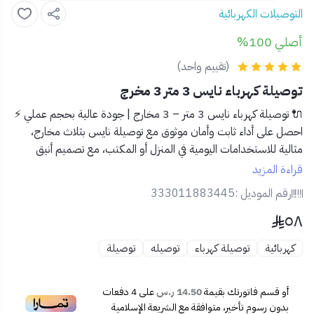
التوصيلات الكهربائية
أصلي 100%
(تقييم واحد)
توصيلة كهرباء نايس 3 متر 3 مخرج
🔌 توصيلة كهرباء نايس 3 متر – 3 مخارج | جودة عالية بحجم عملي ⚡
احصل على أداء ثابت وأمان موثوق مع توصيلة
نايس
بثلاث مخارج،
مثالية للاستخدامات اليومية في المنزل أو المكتب، مع تصميم أنيق
وسلك بطول مثالي.
قراءة المزيد
✅ المميزات:
رقم الموديل :
333011883445
🔌
3 مخارج كهربائية
لتوصيل الأجهزة الأساسية بكل سهولة.
٥٨
📏
طول 3 متر
يمنحك مرونة في التوصيل والتنقل داخل الغرفة.
🔒
نظام حماية من الحمل الزائد
لتفادي أي أعطال كهربائية.
كهربائية
توصيلة كهرباء
توصيله
توصيلة
💡
مفتاح تشغيل رئيسي بإضاءة
للتحكم الكامل بالطاقة.
🧱
هيكل متين مقاوم للحرارة
لضمان الاستخدام الآمن
والطويل.
أو قسم فاتورتك بقيمة
14.50 ر.س
على
4
دفعات
🧰 مثالية لـ:
بدون رسوم تأخير، متوافقة مع الشريعة الإسلامية