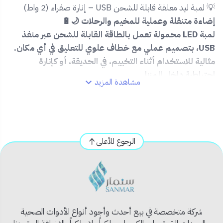
💡 لمبة ليد معلقة قابلة للشحن USB – إنارة صفراء (2 واط)
إضاءة متنقلة وعملية للمخيم والرحلات 🌙🔋
لمبة LED محمولة تعمل بالطاقة القابلة للشحن عبر منفذ
USB، بتصميم عملي مع خطاف علوي للتعليق في أي مكان.
مثالية للاستخدام أثناء التخييم، في الحديقة، أو كإنارة
احتياطية داخل المنزل.
مشاهدة المزيد
✅ المميزات:
🔌
تُشحن عبر منفذ USB
💡 إنارة LED صفراء مريحة للعين (2 واط)
الرجوع للأعلى
🪝 مزودة بخطاف تعليق لتثبيت سهل في أي مكان
🔋 بطارية مدمجة تدوم لساعات طويلة
🌧️ تصميم مقاوم نسبيًا للغبار والرذاذ – مناسب
للأنشطة الخارجية
شركة متخصصة في بيع أحدث وأجود أنواع الأدوات الصحية
📦 محتويات المنتج: