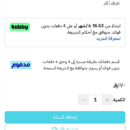
اعرف أكثر
الماء.
🔩
صُنع بدقة عالية
: يضمن تدفق ماء متوازن دون تقطير.
💧
مقبض عملي بتحكم سلس
: لضبط درجة حرارة وضغط
الماء بدقة.
📦 محتويات المنتج:
خلاط مغسلة طويل لازورد (6)
جميع مستلزمات التركيب
دليل التركيب والاستخدام
🏠 الاستخدام المثالي:
قسم دفعاتك بطريقة ميسرة إلى 4 وحتى 6 دفعات،
بدون فوائد أو رسوم. متوافقة مع الشريعة السمحة
مثالي للمغاسل الرخامية أو الأحواض العميقة في دورات المياه الراقية أو
الفلل الحديثة.
١٧٠
💡 نصيحة احترافية:
لأفضل أداء، يُنصح بتركيب فلتر ماء قبل الخلاط للحفاظ على تدفق نقي
الكمية
وخالي من الشوائب.
إضافة للسلة
اشتري الآن