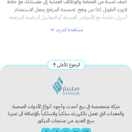
أضف لمسة من الفخامة والوظائف العملية إلى مغسلتك مع خلاط
لازورد الطويل (6) من وهج. تصميمه المرتفع يجعل الاستخدام
أسهل، خاصةً مع الأحواض العميقة أو المغاسل الرخامية المرتفعة.
مشاهدة المزيد
✅ المميزات:
📏
تصميم طويل بارتفاع مريح
: مثالي للاستخدام مع
الأحواض المرتفعة.
✨
تشطيب كروم فاخر
: مقاوم للبقع والصدأ، ويحافظ
الرجوع للأعلى
على لمعانه بمرور الوقت.
🧼
سهولة في التنظيف والصيانة
: سطح ناعم يقلل من
ترسبات الماء.
🔩
صُنع بدقة عالية
: يضمن تدفق ماء متوازن دون تقطير.
💧
مقبض عملي بتحكم سلس
: لضبط درجة حرارة
شركة متخصصة في بيع أحدث وأجود أنواع الأدوات الصحية
وضغط الماء بدقة.
والمعدات التي تعمل بالكهرباء سلكياً ولاسلكياً بالإضافة الى تميزنا
ببيع العديد من منتجات الديكور
📦 محتويات المنتج: