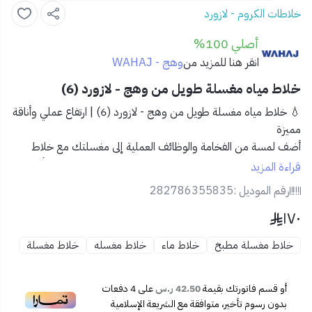
خلاطات الكروم - لازورد
أصلي 100%
وهج - WAHAJ
انقر هنا للمزيد من
خلاط مياه مغسلة طويل من وهج - لازورد (6)
💧 خلاط مياه مغسلة طويل من وهج - لازورد (6) | ارتفاع عملي وأناقة
مميزة
أضف لمسة من الفخامة والوظائف العملية إلى مغسلتك مع خلاط
لازورد الطويل (6) من وهج. تصميمه المرتفع يجعل الاستخدام أسهل،
قراءة المزيد
خاصةً مع الأحواض العميقة أو المغاسل الرخامية المرتفعة.
رقم الموديل :
282786355835
١٧٠
✅ المميزات:
📏
تصميم طويل بارتفاع مريح
: مثالي للاستخدام مع الأحواض
خلاط مغسلة مطبخ
خلاط ماء
خلاط مغسله
خلاط مغسلة
المرتفعة.
✨
تشطيب كروم فاخر
: مقاوم للبقع والصدأ، ويحافظ على
لمعانه بمرور الوقت.
أو قسم فاتورتك بقيمة
42.50 ر.س
على
4
دفعات
🧼
سهولة في التنظيف والصيانة
: سطح ناعم يقلل من ترسبات
بدون رسوم تأخير، متوافقة مع الشريعة الإسلامية