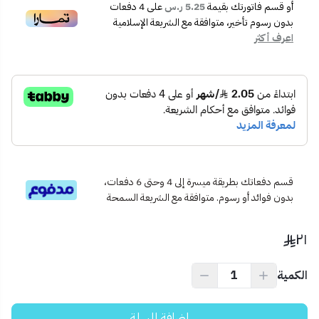
📏 مقاس 7x7 عملي لتثبيت سهل في المساحات المحدودة.
أو قسم فاتورتك بقيمة
5.25 ر.س
على
4
دفعات
🧰 جودة تصنيع عالية تدوم طويلًا.
بدون رسوم تأخير، متوافقة مع الشريعة الإسلامية
اعرف أكثر
🧼 مقاوم للحرارة والرطوبة وسهل التنظيف.
📦 محتويات المنتج:
مفتاح مكيف كهربائي | 45 أمبير | لون أبيض | تصميم كلاسيك | مقاس
7x7.
✅ الاستخدام المثالي:
مثالي للمكيفات المنفصلة أو المركزية في المنازل، المكاتب، المحلات، أو
غرف الضيوف.
💡 نصيحة احترافية:
اختر هذا المفتاح إذا كنت تحتاج إلى توفير مساحة في الجدار دون التأثير
قسم دفعاتك بطريقة ميسرة إلى 4 وحتى 6 دفعات،
بدون فوائد أو رسوم. متوافقة مع الشريعة السمحة
على كفاءة التشغيل.
٢١
الكمية
إضافة للسلة