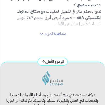
بتصميم مدمج ⚡
تمتع بتحكم مثالي في تشغيل المكيفات مع
مفتاح المكيف
الكلاسيكي 45A
– تصميم أبيض أنيق بحجم 7x7 لتوفير
المساحة دون التنازل عن الأداء.
مشاهدة المزيد
🔹 المميزات:
⚡ تيار 45 أمبير يتحمل الأجهزة الثقيلة مثل المكيفات.
🎨 تصميم كلاسيكي بلون أبيض يناسب أغلب التصاميم
الداخلية.
الرجوع للأعلى
📏 مقاس 7x7 عملي لتثبيت سهل في المساحات
المحدودة.
🧰 جودة تصنيع عالية تدوم طويلًا.
🧼 مقاوم للحرارة والرطوبة وسهل التنظيف.
📦 محتويات المنتج:
شركة متخصصة في بيع أحدث وأجود أنواع الأدوات الصحية
مفتاح مكيف كهربائي | 45 أمبير | لون أبيض | تصميم كلاسيك |
والمعدات التي تعمل بالكهرباء سلكياً ولاسلكياً بالإضافة الى تميزنا
مقاس 7x7.