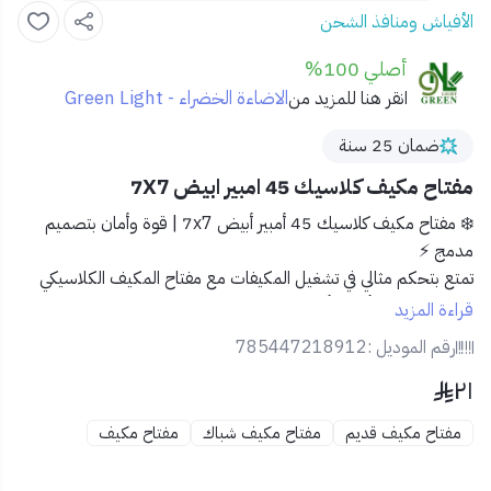
الأفياش ومنافذ الشحن
أصلي 100%
الاضاءة الخضراء - Green Light
انقر هنا للمزيد من
ضمان 25 سنة
مفتاح مكيف كلاسيك 45 امبير ابيض 7X7
❄️ مفتاح مكيف كلاسيك 45 أمبير أبيض 7x7 | قوة وأمان بتصميم
مدمج ⚡
تمتع بتحكم مثالي في تشغيل المكيفات مع
مفتاح المكيف الكلاسيكي
45A
– تصميم أبيض أنيق بحجم 7x7 لتوفير المساحة دون التنازل عن
قراءة المزيد
الأداء.
رقم الموديل :
785447218912
٢١
🔹 المميزات:
⚡ تيار 45 أمبير يتحمل الأجهزة الثقيلة مثل المكيفات.
مفتاح مكيف قديم
مفتاح مكيف شباك
مفتاح مكيف
🎨 تصميم كلاسيكي بلون أبيض يناسب أغلب التصاميم
الداخلية.