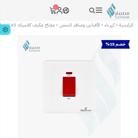
٠
سنمار Sanmar
الرئيسية
كهرباء
الأفياش ومنافذ الشحن
مفتاح مكيف كلاسيك 45 امبير ابيض 7X7
خصم 15%