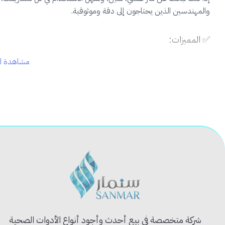
والمهندسين الذين يحتاجون إلى دقة وموثوقية.
✅ المميزات:
مشاهدة ال
🇹🇼
صناعة تايوانية عالية الجودة
تضمن أداء طويل الأمد
📐
شريط قياس بطول 5 متر
وعرض واضح للقراءة السريعة والد
🧲
رأس مغناطيسي متين
للثبات عند القياس على الأسطح المعد
🛡️
هيكل بلاستيكي مقوى
مقاوم للصدمات والخدوش
✋
مقبض مريح
وتصميم يسهل الحمل والاستخدام بيد واحدة
📦 محتويات المنتج:
1 × متر وود 5 متر تايواني
🏗️ الاستخدام المثالي:
مثالي لأعمال النجارة، المقاولات، القياسات الداخلية والخارجية، وتصميم ا
شركة متخصصة في بيع أحدث وأجود أنواع الأدوات الصحية