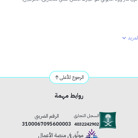
مزيد
قيقة
نية
الرجوع للأعلى
روابط مهمة
السجل التجاري
الرقم الضريبي
لديكور.
3100067095600003
4032242902
موثّق في منصة الأعمال