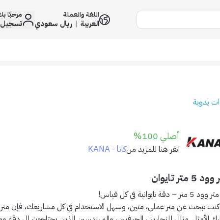
اللغة والعملة
مرحبًا ب
العربية
|
ريال سعودي
تسجيل 
ات يدوية
أصلي 100%
كانا - KANA
انقر هنا للمزيد من
د 5 متر تايوان
 متر – دقة تايوانية في كل قياس!
 كنت تبحث عن متر عملي، متين، وسهل الاستخدام في كل مشاريعك، فإن متر وو
رك الأمثل. مثالي للنجارين، الحرفيين، والمهندسين الذين يحتاجون إلى دقة وم