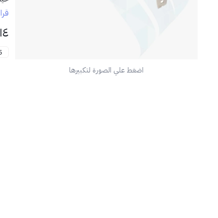
قرا
✅ ا
١٤
5 م
اضغط علي الصورة لتكبيرها
📦 
🏗️ 
مثال
💡 
احف