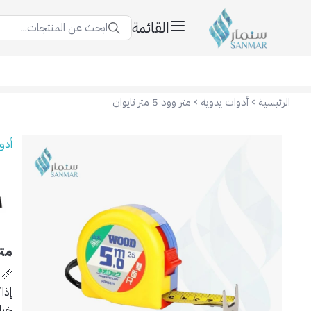
القائمة
ابحث عن المنتجات...
سنمار Sanmar
الرئيسية
أدوات يدوية
متر وود 5 متر تايوان
أدو
متر وو
📏 متر وود 5
إذا
خيا