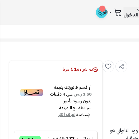
ك
٠
٠
الدخول
تم شراءه
51
مرة
أو قسم فاتورتك بقيمة
3.50 ر.س
على
4
دفعات
بدون رسوم تأخير،
متوافقة مع الشريعة
الإسلامية
اعرف أكثر
د التايواني هو
وثوقية.