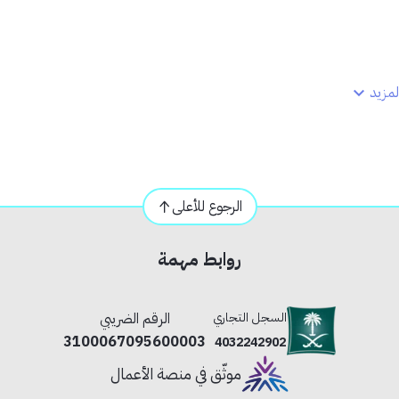
مزيد
الرجوع للأعلى
روابط مهمة
المشاريع الإنشائية والصناعية.
ف كل فترة لتبريد الجهاز والمحافظة على أدائه.
السجل التجاري
الرقم الضريبي
3100067095600003
4032242902
موثّق في منصة الأعمال