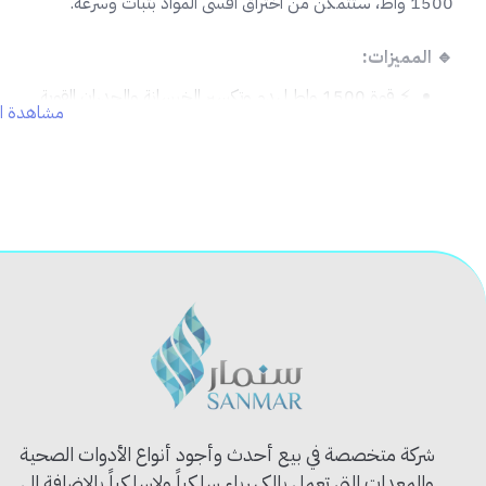
1500 واط، ستتمكن من اختراق أقسى المواد بثبات وسرعة.
🔹 المميزات:
⚡ قوة 1500 واط لهدم وتكسير الخرسانة والجدران القوية.
مشاهدة ال
🔩 إزميل عالي الأداء لتقديم دقة أكبر في التكسير.
✊ تصميم مريح بمقبض مزدوج لتحكم أفضل وتقليل الاهتزاز.
🔧 جسم قوي يتحمل ظروف العمل الشاقة والطويلة.
🛠️ مثالي للمهنيين في مواقع البناء والصيانة الشاملة.
📦 محتويات المنتج:
هيلتي هاي ماكس HI-ET3845 | إزميل قوي | مقبض إضافي | دليل استخدام.
✅ الاستخدام المثالي:
أعمال الهدم الثقيلة، تكسير الخرسانة، إزالة الأرضيات والبلاط، التوسعة في 
💡 نصيحة احترافية:
استخدم نظارات الحماية وسماعات الأذن أثناء التشغيل، واحرص على التوق
شركة متخصصة في بيع أحدث وأجود أنواع الأدوات الصحية
والمعدات التي تعمل بالكهرباء سلكياً ولاسلكياً بالإضافة الى