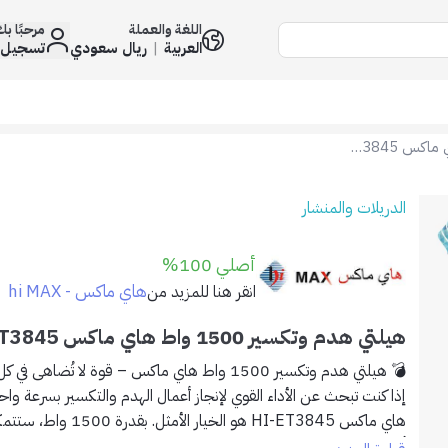
اللغة والعملة
مرحبًا ب
العربية
|
ريال سعودي
تسجيل 
هيلتي هدم وتكسير 1500 واط هاي ماكس HI-ET3845
الدريلات والمنشار
أصلي 100%
هاي ماكس - hi MAX
انقر هنا للمزيد من
هيلتي هدم وتكسير 1500 واط هاي ماكس HI-ET3845
💣 هيلتي هدم وتكسير 1500 واط هاي ماكس – قوة لا تُضاهى في كل ضربة 🔧⚡
إذا كنت تبحث عن الأداء القوي لإنجاز أعمال الهدم والتكسير بسرعة وا
هاي ماكس HI-ET3845
هو الخيار الأمثل. بقدرة
أقسى المواد بثبات وسرعة.