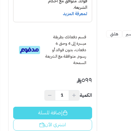
ير
هلتي
قسم دفعاتك بطريقة
ميسرة إلى 4 وحتى 6
دفعات، بدون فوائد أو
رسوم. متوافقة مع الشريعة
السمحة
٥٩٩
في المشاريع
الكمية
التوقف كل فترة
إضافة للسلة
اشتري الآن