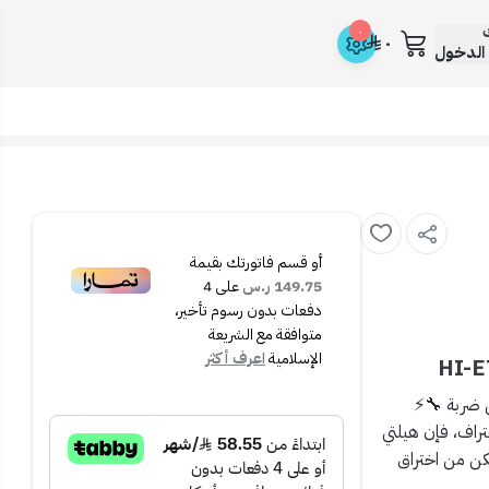
ك
٠
٠
الدخول
أو قسم فاتورتك بقيمة
149.75 ر.س
على
4
دفعات بدون رسوم تأخير،
متوافقة مع الشريعة
الإسلامية
اعرف أكثر
حتراف، فإن
هيلتي
 1500 واط، ستتمكن من اختراق