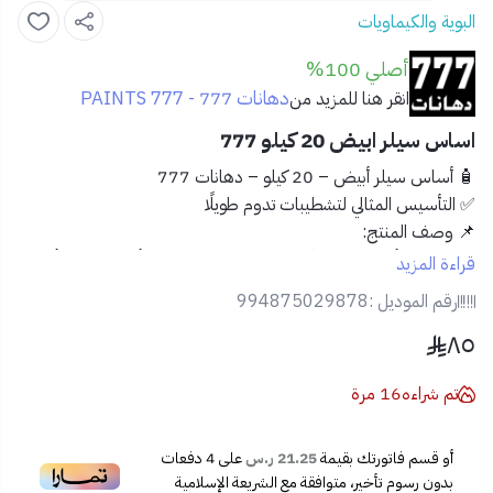
البوية والكيماويات
أصلي 100%
دهانات 777 - PAINTS 777
انقر هنا للمزيد من
اساس سيلر ابيض 20 كيلو 777
🧴 أساس سيلر أبيض – 20 كيلو – دهانات 777
✅ التأسيس المثالي لتشطيبات تدوم طويلًا
📌
وصف المنتج:
احصل على أفضل بداية لأي عملية دهان باستخدام
أساس سيلر أبيض
قراءة المزيد
من دهانات 777
. تركيبة عالية الجودة تساعد على تثبيت الدهان، تقليل
رقم الموديل :
994875029878
الامتصاص، وتوفير تغطية متجانسة للأسطح، مما يمنحك نتيجة نهائية
٨٥
احترافية ومثالية.
تم شراءه
16
مرة
✅
المميزات:
🖌️
يُحسّن التصاق الدهان
ويمنع التقشر والتشقق
🧱
يقلل امتصاص الأسطح
المسامية مثل الجبس والخرسانة
أو قسم فاتورتك بقيمة
21.25 ر.س
على
4
دفعات
🎨
لون أبيض محايد
يناسب مختلف أنواع الدهانات النهائية
بدون رسوم تأخير، متوافقة مع الشريعة الإسلامية