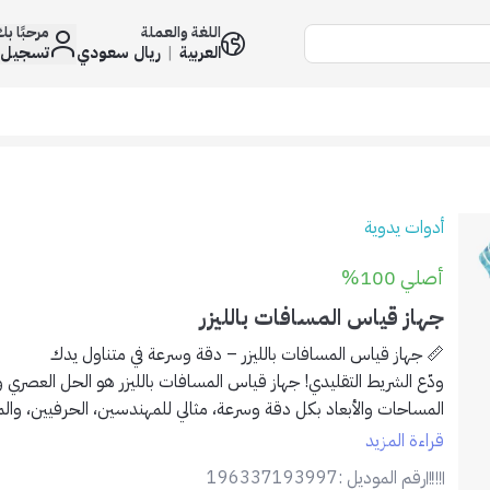
اللغة والعملة
مرحبًا ب
العربية
|
ريال سعودي
تسجيل 
أدوات يدوية
أصلي 100%
جهاز قياس المسافات بالليزر
📏
جهاز قياس المسافات بالليزر – دقة وسرعة في متناول يدك
ودّع الشريط التقليدي! جهاز قياس المسافات بالليزر هو الحل العصري و
المساحات والأبعاد بكل دقة وسرعة، مثالي للمهندسين، الحرفيين، وا
قراءة المزيد
✅
المميزات:
رقم الموديل :
196337193997