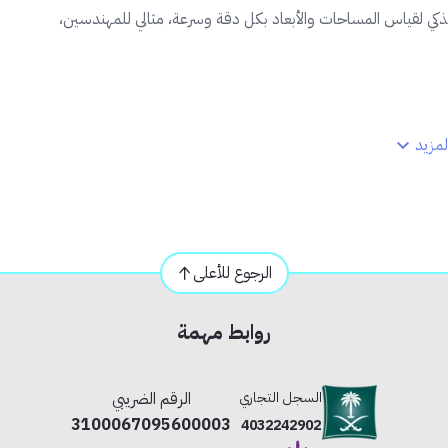
لذكي لقياس المساحات والأبعاد بكل دقة وسرعة، مثالي للمهندسين،
مزيد
الرجوع للأعلى
روابط مهمة
السجل التجاري
الرقم الضريبي
3100067095600003
4032242902