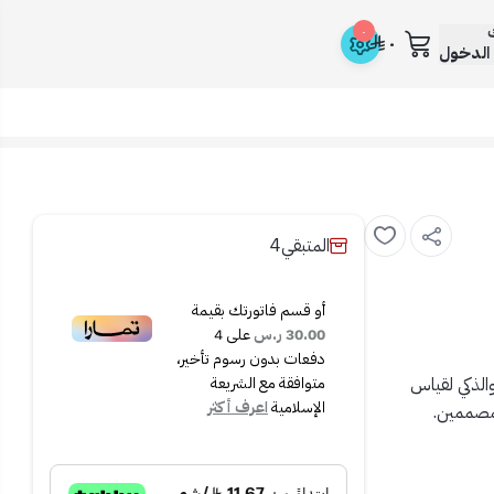
ك
٠
٠
الدخول
المتبقي
4
أو قسم فاتورتك بقيمة
30.00 ر.س
على
4
دفعات بدون رسوم تأخير،
الذكي لقياس
متوافقة مع الشريعة
الإسلامية
اعرف أكثر
لمصممين.