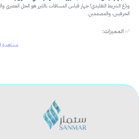
ودّع الشريط التقليدي! جهاز قياس المسافات بالليزر هو الحل العصري وا
الحرفيين، والمصممين.
✅
المميزات:
مشاهدة ال
🎯
مدى قياس حتى 40 متر بدقة عالية
🌟
شاشة LCD مضيئة
لقراءة واضحة في جميع الظروف
📐
يقيس المسافة والمساحة والحجم تلقائيًا
🔁
وظيفة الجمع والطرح للقياسات المتعددة
🔋
يعمل ببطاريات AAA – سهل التبديل والتشغيل
💼
تصميم مدمج وخفيف الوزن
لسهولة الحمل والاستخدام
📦
محتويات المنتج:
جهاز قياس بالليزر
دليل استخدام
بطاريات
حقيبة حفظ