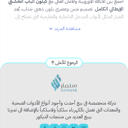
اجمع بين الأناقة الأوروبية والأمان العالي مع
كيلون الباب الخشبي
الإيطالي الكامل
. تصميم متين وعصري بلون ذهبي جذاب، يُعد
الخيار المثالي لأبواب المدخل الداخلية والخارجية التي تحتاج إلى
لمسة جمالية مع موثوقية تدوم طويلًا.
مشاهدة المزيد
✅ المميزات:
🇮🇹
صناعة إيطالية بجودة عالية
🟡
تشطيب ذهبي فاخر يضفي لمسة راقية
الرجوع للأعلى
🔐
يحتوي على قلب كمبيوتر ومفاتيح دقيقة الصنع
🔧
تركيب سهل ومتوافق مع معظم الأبواب الخشبية
🛡️
مقاوم للصدأ والخدوش للاستخدام الطويل
📦 محتويات المنتج:
شركة متخصصة في بيع أحدث وأجود أنواع الأدوات الصحية
يدين أمامية وخلفية بتشطيب ذهبي
والمعدات التي تعمل بالكهرباء سلكياً ولاسلكياً بالإضافة الى تميزنا
ببيع العديد من منتجات الديكور
قلب كمبيوتر مع مفاتيح
ماكينة قفل داخلية