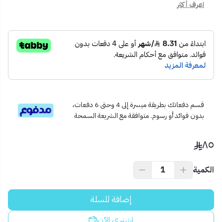
يدين أمامية وخلفية بتشطيب ذهبي
اعرف أكثر
قلب كمبيوتر مع مفاتيح
ماكينة قفل داخلية
لوح استقبال وملحقات التثبيت
🧱 الاستخدام المثالي:
أبواب المداخل الرئيسية
أبواب الغرف الفخمة
مشاريع الفلل والوحدات السكنية الراقية
💡 نصيحة احترافية:
قسم دفعاتك بطريقة ميسرة إلى 4 وحتى 6 دفعات،
لأفضل أداء، يُفضل تركيب الكيلون بواسطة فني مختص واستخدام زيت
بدون فوائد أو رسوم. متوافقة مع الشريعة السمحة
تشحيم خفيف لصيانة الماكينة كل 6 أشهر.
٨٥
الكمية
إضافة للسلة
اشتري الآن