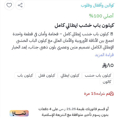
كوالين وأقفال وقلوب
أصلي 100%
كيلون باب خشب ايطالي كامل
🚪 كيلون باب خشب إيطالي كامل – فخامة وأمان في قطعة واحدة
اجمع بين الأناقة الأوروبية والأمان العالي مع
كيلون الباب الخشبي
الإيطالي الكامل
. تصميم متين وعصري بلون ذهبي جذاب، يُعد الخيار
المثالي لأبواب المدخل الداخلية والخارجية التي تحتاج إلى لمسة جمالية
قراءة المزيد
مع موثوقية تدوم طويلًا.
٨٥
✅ المميزات:
كيلون باب خشب
كيلون ايطالي
كيلون قفل
كيلون باب
🇮🇹
صناعة إيطالية بجودة عالية
كالون
🟡
تشطيب ذهبي فاخر يضفي لمسة راقية
🔐
يحتوي على قلب كمبيوتر ومفاتيح دقيقة الصنع
تم شراءه
15
مرة
🔧
تركيب سهل ومتوافق مع معظم الأبواب الخشبية
🛡️
مقاوم للصدأ والخدوش للاستخدام الطويل
أو قسم فاتورتك بقيمة
21.25 ر.س
على
4
دفعات
📦 محتويات المنتج:
بدون رسوم تأخير، متوافقة مع الشريعة الإسلامية