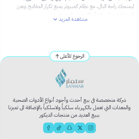
ليمنحك راحة البال، مع نظام كمبيوتر يمنع تكرار المفاتيح ويعزز
الحماية ضد السرقة أو الفتح غير المصرح به.
مشاهدة المزيد
✅ المميزات:
🧠
نظام كمبيوتر متطور لزيادة الأمان
🧱
هيكل من الكروم المقاوم للصدأ والتآكل
الرجوع للأعلى
🗝️
يأتي مع 5 مفاتيح دقيقة وعالية الجودة
📏
حجم 74 ملم مثالي لمعظم الأبواب المنزلية
والتجارية
🔧
سهولة في التركيب والاستخدام
شركة متخصصة في بيع أحدث وأجود أنواع الأدوات الصحية
📦 محتويات المنتج:
والمعدات التي تعمل بالكهرباء سلكياً ولاسلكياً بالإضافة الى تميزنا
ببيع العديد من منتجات الديكور
1 × قفل كمبيوتر كروم 74 ملم
5 × مفاتيح أصلية
🧱 الاستخدام المثالي: