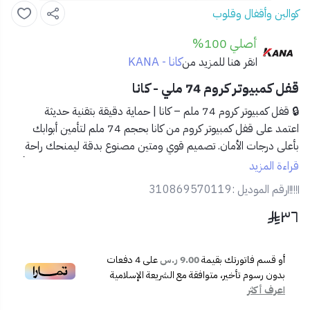
كوالين وأقفال وقلوب
أصلي 100%
كانا - KANA
انقر هنا للمزيد من
قفل كمبيوتر كروم 74 ملي - كانا
🔒 قفل كمبيوتر كروم 74 ملم – كانا | حماية دقيقة بتقنية حديثة
اعتمد على
قفل كمبيوتر كروم من كانا بحجم 74 ملم
لتأمين أبوابك
بأعلى درجات الأمان. تصميم قوي ومتين مصنوع بدقة ليمنحك راحة
البال، مع نظام كمبيوتر يمنع تكرار المفاتيح ويعزز الحماية ضد السرقة أو
قراءة المزيد
الفتح غير المصرح به.
رقم الموديل :
310869570119
٣٦
✅ المميزات:
🧠
نظام كمبيوتر متطور لزيادة الأمان
🧱
هيكل من الكروم المقاوم للصدأ والتآكل
أو قسم فاتورتك بقيمة
9.00 ر.س
على
4
دفعات
🗝️
يأتي مع 5 مفاتيح دقيقة وعالية الجودة
بدون رسوم تأخير، متوافقة مع الشريعة الإسلامية
📏
حجم 74 ملم مثالي لمعظم الأبواب المنزلية والتجارية
اعرف أكثر
🔧
سهولة في التركيب والاستخدام