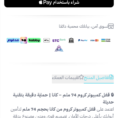
تسوق آمن، بياناتك محمية دائمًا
تفاصيل المنتج
تقييمات العملاء
🔒 قفل كمبيوتر كروم 74 ملم – كانا | حماية دقيقة بتقنية
حديثة
اعتمد على
قفل كمبيوتر كروم من كانا بحجم 74 ملم
لتأمين
أبوابك بأعلى درجات الأمان. تصميم قوي ومتين مصنوع بدقة