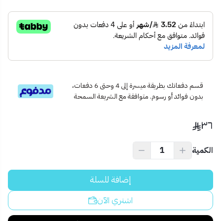
📦 محتويات المنتج:
1 × قفل كمبيوتر كروم 74 ملم
5 × مفاتيح أصلية
🧱 الاستخدام المثالي:
الأبواب الداخلية والخارجية
شقق، مكاتب، محلات تجارية
بوابات صغيرة أو متوسطة الحجم
قسم دفعاتك بطريقة ميسرة إلى 4 وحتى 6 دفعات،
💡 نصيحة احترافية:
بدون فوائد أو رسوم. متوافقة مع الشريعة السمحة
ركّب القفل على يد فني مختص لضمان المحاذاة المثالية وسهولة الفتح
والإغلاق دون إجهاد المفتاح أو الإسطوانة.
٣٦
الكمية
إضافة للسلة
اشتري الآن