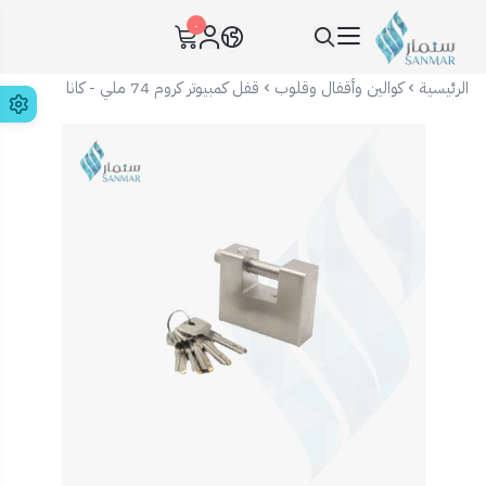
٠
سنمار Sanmar
الرئيسية
كوالين وأقفال وقلوب
قفل كمبيوتر كروم 74 ملي - كانا