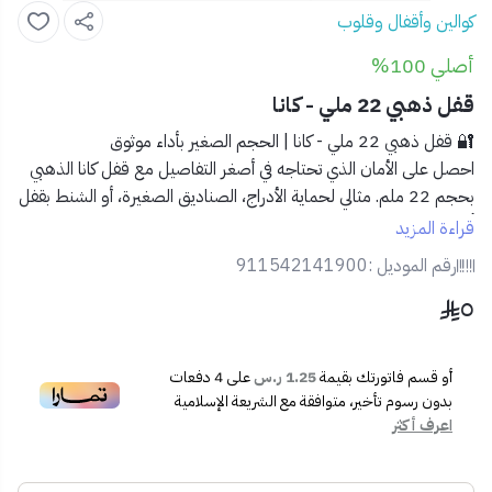
كوالين وأقفال وقلوب
أصلي 100%
قفل ذهبي 22 ملي - كانا
🔐
قفل ذهبي 22 ملي - كانا | الحجم الصغير بأداء موثوق
احصل على الأمان الذي تحتاجه في أصغر التفاصيل مع قفل كانا الذهبي
بحجم 22 ملم. مثالي لحماية الأدراج، الصناديق الصغيرة، أو الشنط بقفل
أنيق ومتين.
قراءة المزيد
✅
المميزات:
رقم الموديل :
911542141900
🟡 تصميم ذهبي مقاوم للصدأ
٥
🔒 حجم صغير مثالي للاستخدامات الخفيفة
🧲 آلية قفل دقيقة لسهولة الفتح والإغلاق
🔑 مفاتيح فولاذية متقنة
أو قسم فاتورتك بقيمة
1.25 ر.س
على
4
دفعات
📦
محتويات المنتج:
بدون رسوم تأخير، متوافقة مع الشريعة الإسلامية
قفل كانا الذهبي 22 ملم
اعرف أكثر
2 مفتاح عالي الجودة
🏠
الاستخدام المثالي: