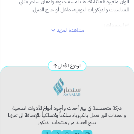
ألوان متغيرة تلقائيًا، تضيف لمسة حيوية ولمعان ساحر مثالي
للمناسبات والديكورات اليومية، داخل أو خارج المنزل.
✅ المميزات:
مشاهدة المزيد
🌈 إضاءة متغيرة بـ 7 ألوان ساحرة
📏 طول 50 متر لتغطية واسعة ومرنة
💡 نمط تشغيل تلقائي لتغيير الألوان بشكل متناسق
🔌 يعمل بالكهرباء – إضاءة مستقرة وقوية
الرجوع للأعلى
🌀 خامة مرنة وسهلة التركيب والتشكيل
☔ مقاوم للعوامل الخارجية – مناسب للداخل والخارج
📦 محتويات المنتج:
لفة لي زينة 50 متر – 7 ألوان
شركة متخصصة في بيع أحدث وأجود أنواع الأدوات الصحية
دليل استخدام
والمعدات التي تعمل بالكهرباء سلكياً ولاسلكياً بالإضافة الى تميزنا
🏡 الاستخدام المثالي:
ببيع العديد من منتجات الديكور