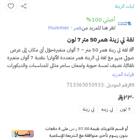
ليات الزينة
أصلي 100%
همر - Hummer
انقر هنا للمزيد من
لفة لي زينة همر 50 متر 7 لون
🌈 لفة لي زينة همر 50 متر – 7 ألوان متغيرةحوّل أي مكان إلى عرض
ضوئي مبهر مع لفة لي الزينة همر متعددة الألوان! بتقنية 7 ألوان متغيرة
تلقائيًا، تضيف لمسة حيوية ولمعان ساحر مثالي للمناسبات والديكورات
اليومية، داخل أو خارج المنزل.
قراءة المزيد
رقم الموديل :
713365055933
✅ المميزات:
٢٣٠
🌈 إضاءة متغيرة بـ 7 ألوان ساحرة
📏 طول 50 متر لتغطية واسعة ومرنة
7 لون
لي زينه
لي زينة
💡 نمط تشغيل تلقائي لتغيير الألوان بشكل متناسق
🔌 يعمل بالكهرباء – إضاءة مستقرة وقوية
🌀 خامة مرنة وسهلة التركيب والتشكيل
أو قسم فاتورتك بقيمة
57.50 ر.س
على
4
دفعات
☔ مقاوم للعوامل الخارجية – مناسب للداخل والخارج
بدون رسوم تأخير، متوافقة مع الشريعة الإسلامية