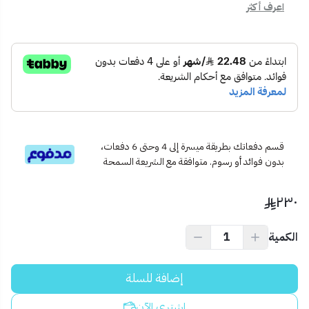
اعرف أكثر
📦 محتويات المنتج:
لفة لي زينة 50 متر – 7 ألوان
دليل استخدام
🏡 الاستخدام المثالي:
حفلات الأعراس، الأعياد، والفعاليات الليلية
تزيين الحدائق، الأسوار، أو غرف الأطفال
واجهات المحلات، المقاهي أو مداخل البيوت
💡 نصيحة احترافية:
لأفضل تأثير بصري، قم بتركيب اللي حول النوافذ أو الممرات، مع إطفاء
قسم دفعاتك بطريقة ميسرة إلى 4 وحتى 6 دفعات،
بدون فوائد أو رسوم. متوافقة مع الشريعة السمحة
الإنارة البيضاء الأخرى لتركز الألوان وتظهر بشكل أكثر سحرًا.
٢٣٠
الكمية
إضافة للسلة
اشتري الآن