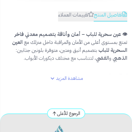
تفاصيل المنتج
تقييمات العملاء
👁️ عين سحرية للباب – أمان وأناقة بتصميم معدني فاخر
تمتع بمستوى أعلى من الأمان والمراقبة داخل منزلك مع
العين
السحرية للباب
بتصميم أنيق ومتين، متوفرة بلونين جذابين:
الذهبي
و
الفضي
، لتتناسب مع مختلف ديكورات الأبواب.
✅ المميزات:
مشاهدة المزيد
🔒
رؤية واسعة بزاوية بانورامية لمراقبة الزوار
💎
تصميم معدني مقاوم للصدأ والخدش
🎨 متوفرة بلونين أنيقين: ذهبي وفضي
🧰 سهلة التركيب على معظم أنواع الأبواب الخشبية
الرجوع للأعلى
والمعدنية
🏠 مناسبة للاستخدام المنزلي والفندقي والمكتبي