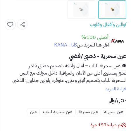
كوالين وأقفال وقلوب
أصلي 100%
كانا - KANA
انقر هنا للمزيد من
عين سحرية - ذهبي/فضي
👁️ عين سحرية للباب – أمان وأناقة بتصميم معدني فاخر
تمتع بمستوى أعلى من الأمان والمراقبة داخل منزلك مع
العين
السحرية للباب
بتصميم أنيق ومتين، متوفرة بلونين جذابين:
الذهبي
و
الفضي
، لتتناسب مع مختلف ديكورات الأبواب.
قراءة المزيد
٨٫٥٠
✅ المميزات:
🔒
رؤية واسعة بزاوية بانورامية لمراقبة الزوار
عين سحريه
عين سحرية
عين سحرية للباب
عين
💎
تصميم معدني مقاوم للصدأ والخدش
🎨 متوفرة بلونين أنيقين: ذهبي وفضي
تم شراءه
157
مرة