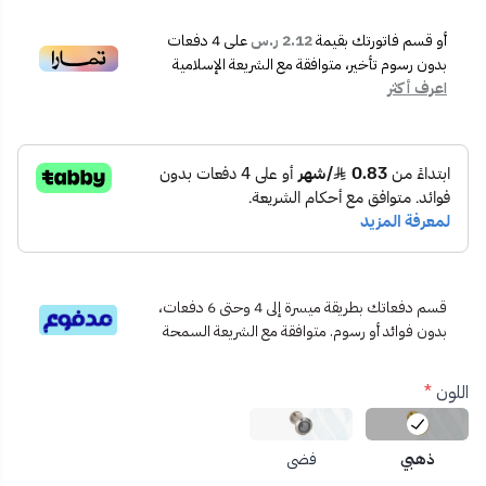
🧰 سهلة التركيب على معظم أنواع الأبواب الخشبية والمعدنية
🏠 مناسبة للاستخدام المنزلي والفندقي والمكتبي
أو قسم فاتورتك بقيمة
2.12 ر.س
على
4
دفعات
📐 مواصفات المنتج:
بدون رسوم تأخير، متوافقة مع الشريعة الإسلامية
قطر العدسة: رؤية واضحة وعريضة
اعرف أكثر
خامة الهيكل: معدن مطلي مقاوم للتآكل
التركيب: تثبيت مباشر من الجهتين (الداخل والخارج)
💡 نصيحة احترافية:
لأفضل رؤية ليلية، يمكن تركيب
إضاءة صغيرة أمام الباب
لزيادة وضوح
الزوار ليلاً.
قسم دفعاتك بطريقة ميسرة إلى 4 وحتى 6 دفعات،
بدون فوائد أو رسوم. متوافقة مع الشريعة السمحة
اللون
*
ذهبي
فضي