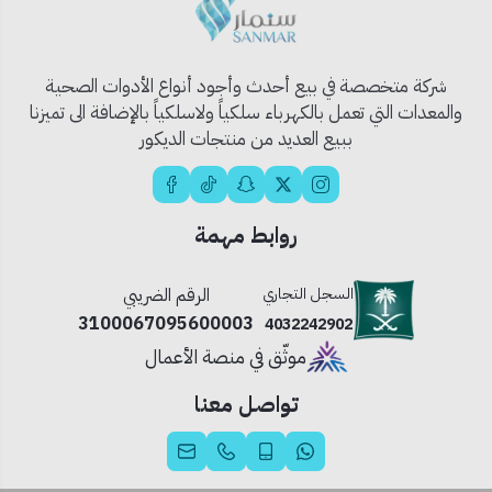
📐 مواصفات المنتج:
قطر العدسة: رؤية واضحة وعريضة
شركة متخصصة في بيع أحدث وأجود أنواع الأدوات الصحية
خامة الهيكل: معدن مطلي مقاوم للتآكل
والمعدات التي تعمل بالكهرباء سلكياً ولاسلكياً بالإضافة الى تميزنا
ببيع العديد من منتجات الديكور
التركيب: تثبيت مباشر من الجهتين (الداخل والخارج)
💡 نصيحة احترافية:
لأفضل رؤية ليلية، يمكن تركيب
إضاءة صغيرة أمام الباب
لزيادة
روابط مهمة
وضوح الزوار ليلاً.
السجل التجاري
الرقم الضريبي
3100067095600003
4032242902
موثّق في منصة الأعمال
تواصل معنا