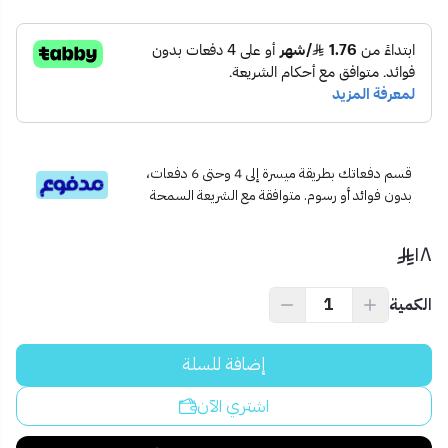
📦 محتويات المنتج:
1 × قفل كروم 60 ملم
5 × مفاتيح أصلية
🧱 الاستخدام المثالي:
أبواب الغرف الداخلية
المكاتب، المحلات التجارية
أبواب الخزائن أو المستودعات الصغيرة
قسم دفعاتك بطريقة ميسرة إلى 4 وحتى 6 دفعات،
💡 نصيحة احترافية:
بدون فوائد أو رسوم. متوافقة مع الشريعة السمحة
يفضل تركيب القفل مع زيت تشحيم مناسب لضمان أداء سلس وطول
عمر افتراضي.
١٨
الكمية
إضافة للسلة
اشتري الآن