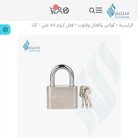
٠
سنمار Sanmar
الرئيسية
كوالين وأقفال وقلوب
قفل كروم 60 ملي - كانا