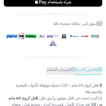
تسوق آمن، بياناتك محمية دائمًا
تفاصيل المنتج
تقييمات العملاء
🔒 قفل كروم 60 ملم – كانا | حماية موثوقة للأبواب الصغيرة
والمتوسطة
إذا كنت تبحث عن قفل موثوق وأنيق، فإن
قفل كروم 60 ملم
من كانا
هو خيارك الأمثل. تصميمه المتين بحجم عملي يجعله