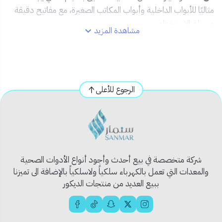
مثاليًا للأبواب الداخلية وأبواب المكاتب الصغيرة، مع مفاتيح دقيقة
وسهلة الاستخدام.
مشاهدة المزيد
✅ المميزات:
🧲
تصميم كروم مقاوم للصدأ والتآكل
🛡️
مناسب للأبواب الداخلية والأغراض التجارية
الرجوع للأعلى
🗝️
5 مفاتيح عالية الجودة وسلسة التشغيل
📐
حجم صغير مثالي للاستعمالات اليومية
🔧
سهولة في التركيب والاستخدام
📦 محتويات المنتج:
شركة متخصصة في بيع أحدث وأجود أنواع الأدوات الصحية
1 × قفل كروم 60 ملم
والمعدات التي تعمل بالكهرباء سلكياً ولاسلكياً بالإضافة الى تميزنا
ببيع العديد من منتجات الديكور
5 × مفاتيح أصلية
🧱 الاستخدام المثالي: