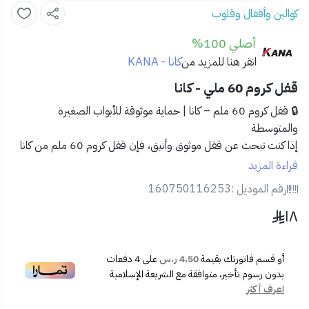
كوالين وأقفال وقلوب
أصلي 100%
كانا - KANA
انقر هنا للمزيد من
قفل كروم 60 ملي - كانا
🔒 قفل كروم 60 ملم – كانا | حماية موثوقة للأبواب الصغيرة
والمتوسطة
إذا كنت تبحث عن قفل موثوق وأنيق، فإن
قفل كروم 60 ملم من كانا
هو خيارك الأمثل. تصميمه المتين بحجم عملي يجعله مثاليًا للأبواب
قراءة المزيد
الداخلية وأبواب المكاتب الصغيرة، مع مفاتيح دقيقة وسهلة الاستخدام.
رقم الموديل :
160750116253
١٨
✅ المميزات:
🧲
تصميم كروم مقاوم للصدأ والتآكل
🛡️
مناسب للأبواب الداخلية والأغراض التجارية
أو قسم فاتورتك بقيمة
4.50 ر.س
على
4
دفعات
🗝️
5 مفاتيح عالية الجودة وسلسة التشغيل
بدون رسوم تأخير، متوافقة مع الشريعة الإسلامية
📐
حجم صغير مثالي للاستعمالات اليومية
اعرف أكثر
🔧
سهولة في التركيب والاستخدام