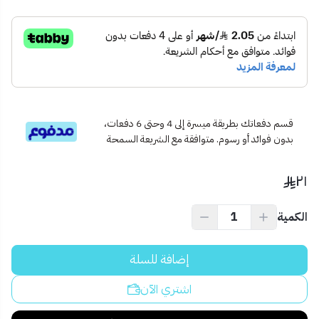
2 مفتاح فولاذي
🏠
الاستخدام المثالي:
مثالي للأبواب، الأدراج، الخزائن، وأماكن التخزين الداخلية
والخارجية
يُستخدم أيضًا في الورش والمستودعات
💡
نصيحة احترافية:
لحماية أفضل، تأكد من تثبيت القفل في مكان لا يمكن الوصول إليه
قسم دفعاتك بطريقة ميسرة إلى 4 وحتى 6 دفعات،
بسهولة باستخدام أدوات القطع اليدوية.
بدون فوائد أو رسوم. متوافقة مع الشريعة السمحة
٢١
الكمية
إضافة للسلة
اشتري الآن