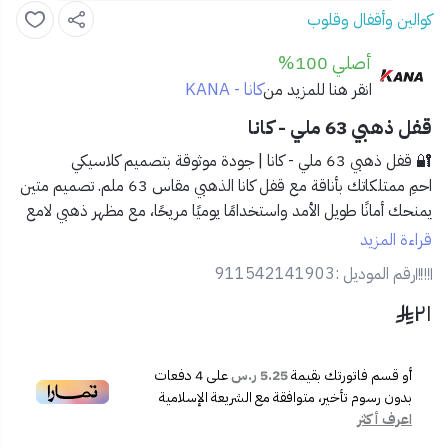
كوالين وأقفال وقلوب
أصلي 100%
كانا - KANA
انقر هنا للمزيد من
قفل ذهبي 63 ملي - كانا
🔐
قفل ذهبي 63 ملي - كانا | جودة موثوقة بتصميم كلاسيكي
احمِ ممتلكاتك بأناقة مع قفل كانا الذهبي مقاس 63 ملم. تصميم متين
يمنحك أمانًا طويل الأمد واستخدامًا يوميًا مريحًا، مع مظهر ذهبي لامع
يعكس الجودة والاحترافية.
قراءة المزيد
✅
المميزات:
رقم الموديل :
911542141903
هيكل قوي من النحاس المطلي
٢١
تصميم ذهبي أنيق وعملي
صناعة دقيقة لضمان المتانة
مقاوم للتآكل والعوامل الجوية
أو قسم فاتورتك بقيمة
5.25 ر.س
على
4
دفعات
يأتي مع مفتاحين عاليي الجودة
بدون رسوم تأخير، متوافقة مع الشريعة الإسلامية
📦
محتويات المنتج:
اعرف أكثر
قفل ذهبي 63 ملم من كانا