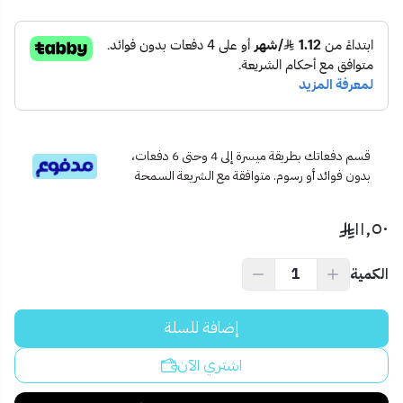
1 × قفل ذهبي 50 ملم من كانا
2 × مفاتيح أصلية
🧱 الاستخدام المثالي:
أقفال الأبواب الرئيسية والمستودعات
المحلات التجارية والخزائن المعدنية
الاستخدامات اليومية العامة
💡 نصيحة احترافية:
قسم دفعاتك بطريقة ميسرة إلى 4 وحتى 6 دفعات،
لحماية أفضل من الصدأ، يفضل استخدام القفل في الأماكن الجافة أو
بدون فوائد أو رسوم. متوافقة مع الشريعة السمحة
استخدام بخاخ تزييت كل فترة خاصة في المناطق الرطبة.
١١٫٥٠
الكمية
إضافة للسلة
اشتري الآن