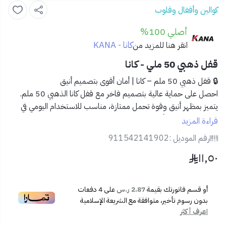
كوالين وأقفال وقلوب
أصلي 100%
كانا - KANA
انقر هنا للمزيد من
قفل ذهبي 50 ملي - كانا
🔒 قفل ذهبي 50 ملم – كانا | أمان أقوى بتصميم أنيق
احصل على حماية عالية بتصميم فاخر مع
قفل كانا الذهبي 50 ملم
.
يتميز بمظهر أنيق وقوة تحمل ممتازة، مناسب للاستخدام اليومي في
المنازل، المحلات، أو المستودعات. يجمع بين الأمان والموثوقية والأناقة.
قراءة المزيد
رقم الموديل :
911542141902
✅ المميزات:
١١٫٥٠
🟡
تصميم ذهبي أنيق مقاوم للصدأ والتلف
🔐
حجم 50 ملم لمتانة وأمان إضافي
🔩
جسم من معدن قوي مقاوم للكسر
أو قسم فاتورتك بقيمة
2.87 ر.س
على
4
دفعات
🗝️
مزود بمفاتيح عملية وسهلة الاستخدام
بدون رسوم تأخير، متوافقة مع الشريعة الإسلامية
🧰
مناسب للاستخدام الداخلي والخارجي
اعرف أكثر
📦 محتويات المنتج: