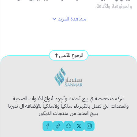
والموثوقية والأناقة.
مشاهدة المزيد
✅ المميزات:
🟡
تصميم ذهبي أنيق مقاوم للصدأ والتلف
🔐
حجم 50 ملم لمتانة وأمان إضافي
🔩
جسم من معدن قوي مقاوم للكسر
الرجوع للأعلى
🗝️
مزود بمفاتيح عملية وسهلة الاستخدام
🧰
مناسب للاستخدام الداخلي والخارجي
📦 محتويات المنتج:
1 × قفل ذهبي 50 ملم من كانا
شركة متخصصة في بيع أحدث وأجود أنواع الأدوات الصحية
2 × مفاتيح أصلية
والمعدات التي تعمل بالكهرباء سلكياً ولاسلكياً بالإضافة الى تميزنا
ببيع العديد من منتجات الديكور
🧱 الاستخدام المثالي:
أقفال الأبواب الرئيسية والمستودعات