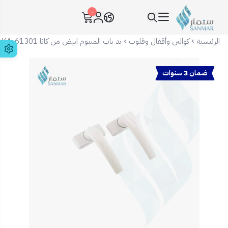
٠
سنمار Sanmar
الرئيسية
كوالين وأقفال وقلوب
يد باب المنيوم ابيض من كانا KA-61301
ضمان 3 سنوات