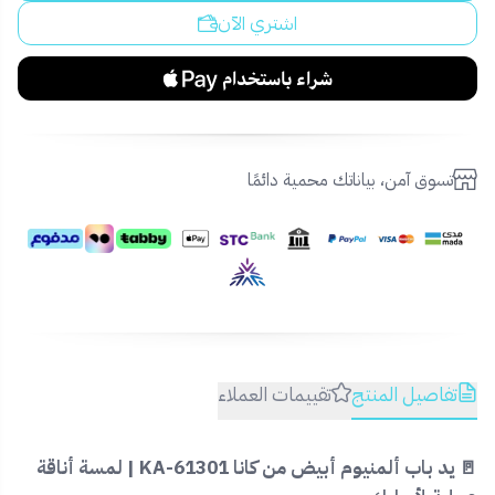
اشتري الآن
تسوق آمن، بياناتك محمية دائمًا
تفاصيل المنتج
تقييمات العملاء
🚪 يد باب ألمنيوم أبيض من كانا KA-61301 | لمسة أناقة