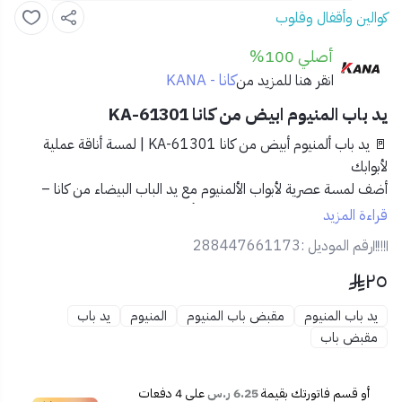
كوالين وأقفال وقلوب
أصلي 100%
كانا - KANA
انقر هنا للمزيد من
يد باب المنيوم ابيض من كانا KA-61301
🚪 يد باب ألمنيوم أبيض من كانا KA-61301 | لمسة أناقة عملية
لأبوابك
أضف لمسة عصرية لأبواب الألمنيوم مع
يد الباب البيضاء من كانا –
موديل KA-61301
. تصميم عملي وأنيق يجمع بين الجودة العالية
قراءة المزيد
وسهولة الاستخدام، لتجربة يومية مريحة ومظهر أنيق يدوم طويلاً.
رقم الموديل :
288447661173
٢٥
✅ المميزات:
🧱
تصميم مريح لليد يسهل الفتح والإغلاق
يد باب المنيوم
مقبض باب المنيوم
المنيوم
يد باب
🏗️
مصنوعة من الألمنيوم عالي الجودة لمتانة تدوم
مقبض باب
🎨
لون أبيض أنيق يتماشى مع مختلف ألوان الأبواب
🛠️
تركيب سهل وسريع على أبواب الألمنيوم
🏢
مثالية للمنازل، المكاتب، والمحال التجارية
أو قسم فاتورتك بقيمة
6.25 ر.س
على
4
دفعات