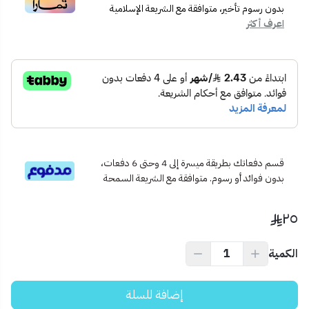
📦 محتويات المنتج:
بدون رسوم تأخير، متوافقة مع الشريعة الإسلامية
اعرف أكثر
1 × يد باب ألمنيوم
مسامير التثبيت (إن وُجدت ضمن العبوة)
🧭 الاستخدام المثالي:
أبواب الألمنيوم الداخلية والخارجية
الأبواب المنزلقة أو المفصلية
مثالية لأبواب الغرف أو المداخل التجارية
💡 نصيحة احترافية:
لأفضل ثبات، تأكد من تثبيت اليد على سطح نظيف وجاف، ويفضل
استخدام مفك براغي كهربائي عند التركيب.
قسم دفعاتك بطريقة ميسرة إلى 4 وحتى 6 دفعات،
بدون فوائد أو رسوم. متوافقة مع الشريعة السمحة
٢٥
الكمية
إضافة للسلة