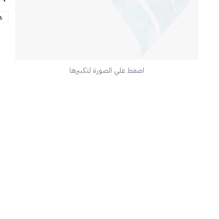
متو
ه
✅
اضغط علي الصورة لتكبيرها
📦
💡