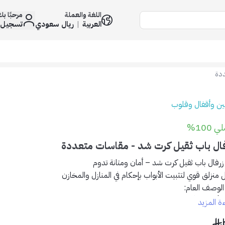
اللغة والعملة
مرحبًا ب
العربية
|
ريال سعودي
تسجيل 
ددة
لين وأقفال وقلوب
 100%
فال باب ثقيل كرت شد - مقاسات متعددة
زرفال باب ثقيل كرت شد – أمان ومتانة تدوم
 منزلق قوي لتثبيت الأبواب بإحكام في المنازل والمخازن
الوصف العام:
ح أبوابك الأمان الذي تستحقه مع
زرفال الباب الثقيل
المصنوع من الفولاذ المقاو
ءة المزيد
ميم منزلق عملي وسهل الاستخدام مع فتحة مخصصة لإضافة قفل خارجي لم