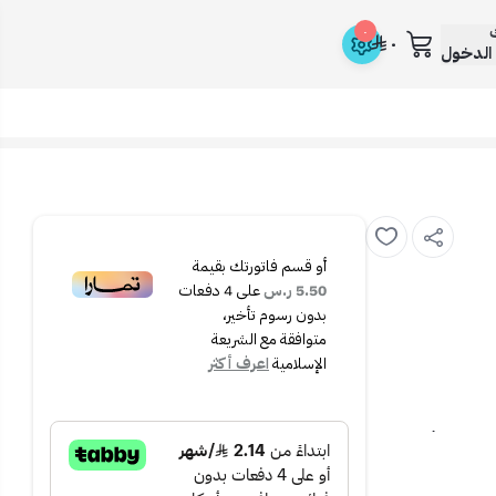
ك
٠
٠
الدخول
أو قسم فاتورتك بقيمة
5.50 ر.س
على
4
دفعات
بدون رسوم تأخير،
متوافقة مع الشريعة
الإسلامية
اعرف أكثر
م للصدأ. يتميز
زيد من الأمان.