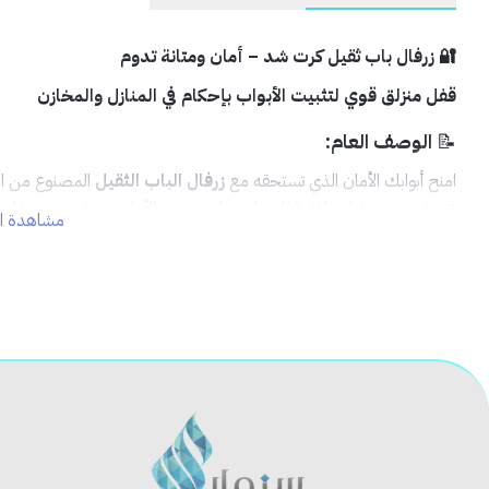
🔐 زرفال باب ثقيل كرت شد – أمان ومتانة تدوم
قفل منزلق قوي لتثبيت الأبواب بإحكام في المنازل والمخازن
📝
الوصف العام:
امنح أبوابك الأمان الذي تستحقه مع
زرفال الباب الثقيل
المصنوع من الف
فتحة مخصصة لإضافة قفل خارجي لمزيد من الأمان. متوفر بعدة مقاسات
مشاهدة ال
✅
المميزات:
🧱
صناعة من الفولاذ المقاوم للصدأ
لمتانة عالية وتحمل طوي
🔒
تصميم منزلق انسيابي
سهل التركيب والاستخدام
🔩
فتحة خاصة لإضافة قفل
للحماية القصوى
📏
يتوفر بمقاسات متعددة
لتناسب كل الأبواب
🧰
مناسب للأبواب الخشبية والمعدنية
📦
الاستخدام المثالي: