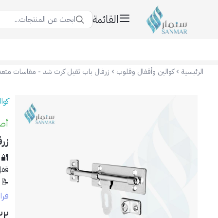
القائمة
ابحث عن المنتجات...
سنمار Sanmar
الرئيسية
كوالين وأقفال وقلوب
زرفال باب ثقيل كرت شد - مقاسات متع
كوا
أصلي
زر
🔐 
قفل
📝
امن
قرا
بتص
٢٢