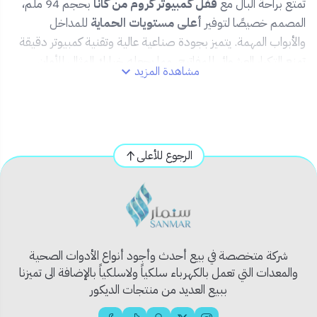
تمتع براحة البال مع
قفل كمبيوتر كروم من كانا
بحجم 94 ملم،
المصمم خصيصًا لتوفير
أعلى مستويات الحماية
للمداخل
والأبواب المهمة. يتميز بجودة صناعية عالية وتقنية كمبيوتر دقيقة
تمنع التكرار العشوائي للمفاتيح، مما يجعله خيارك المثالي للأمان
مشاهدة المزيد
الاحترافي.
✅ المميزات:
🛡️
تقنية كمبيوتر لتعزيز الأمان ضد الفتح العشوائي
الرجوع للأعلى
🧲
تصميم كروم مقاوم للصدأ والتآكل
🔩
حجم كبير (94 ملم) لتعزيز الثبات والقوة
🗝️
5 مفاتيح دقيقة التصميم وسهلة الاستخدام
🧰
مناسب للأبواب الكبيرة، البوابات والمستودعات
شركة متخصصة في بيع أحدث وأجود أنواع الأدوات الصحية
📦 محتويات المنتج:
والمعدات التي تعمل بالكهرباء سلكياً ولاسلكياً بالإضافة الى تميزنا
ببيع العديد من منتجات الديكور
1 × قفل كمبيوتر كروم 94 ملم
5 × مفاتيح أصلية آمنة