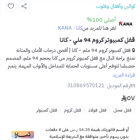
كوالين وأقفال وقلوب
أصلي 100%
كانا - KANA
انقر هنا للمزيد من
قفل كمبيوتر كروم 94 ملي - كانا
🔒 قفل كمبيوتر كروم 94 ملم – كانا | أقصى درجات الأمان والمتانة
تمتع براحة البال مع
قفل كمبيوتر كروم من كانا
بحجم 94 ملم، المصمم
خصيصًا لتوفير
أعلى مستويات الحماية
للمداخل والأبواب المهمة. يتميز
بجودة صناعية عالية وتقنية كمبيوتر دقيقة تمنع التكرار العشوائي
قراءة المزيد
للمفاتيح، مما يجعله خيارك المثالي للأمان الاحترافي.
رقم الموديل :
310869570121
٥٧
✅ المميزات:
🛡️
تقنية كمبيوتر لتعزيز الأمان ضد الفتح العشوائي
قفل محل
قفل فولاذ
قفل كروم
قفل كمبيوتر
🧲
تصميم كروم مقاوم للصدأ والتآكل
🔩
حجم كبير (94 ملم) لتعزيز الثبات والقوة
🗝️
5 مفاتيح دقيقة التصميم وسهلة الاستخدام
أو قسم فاتورتك بقيمة
14.25 ر.س
على
4
دفعات
🧰
مناسب للأبواب الكبيرة، البوابات والمستودعات
بدون رسوم تأخير، متوافقة مع الشريعة الإسلامية